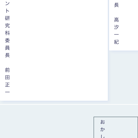
ン
長
ト
研
高
究
汐
科
一
委
紀
員
長
前
田
正
一
全10枚中1枚目を表示中
お
か
し