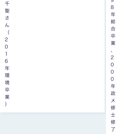
9
千
8
聖
年
さ
総
ん
合
（
卒
2
業
0
、
1
2
6
0
年
0
環
0
境
年
卒
政
業
メ
）
修
士
修
了