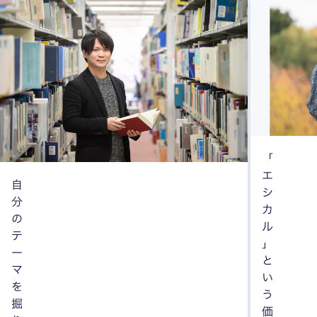
「
エ
自
シ
分
カ
の
ル
テ
」
ー
と
マ
い
を
う
掘
価