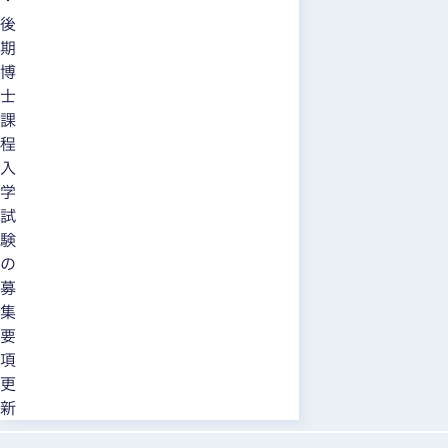
後
期
博
士
課
程
入
学
試
験
の
募
集
要
項
更
新
全10枚中1枚目を表示中