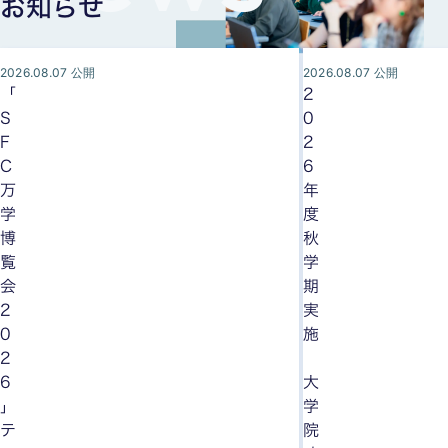
お知らせ
2026.08.07 公開
2026.08.07 公開
「
2
S
0
F
2
C
6
万
年
学
度
博
秋
覧
学
会
期
2
実
0
施
2
6
大
」
学
テ
院