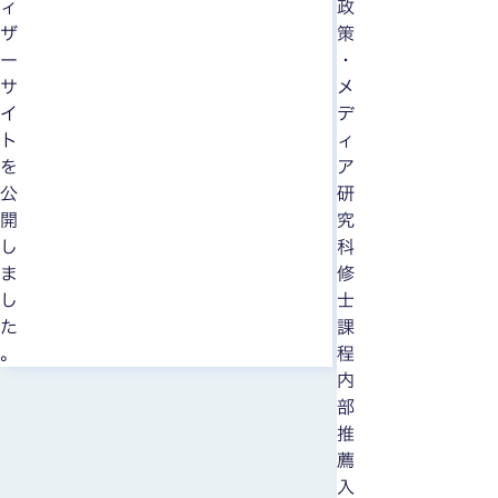
ィ
政
ザ
策
ー
・
サ
メ
イ
デ
ト
ィ
を
ア
公
研
開
究
し
科
ま
修
し
士
た
課
。
程
内
部
推
薦
入