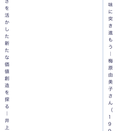
さ
味
を
に
活
突
か
き
し
進
た
も
新
う
た
｜
な
梅
価
原
値
由
創
美
造
子
を
さ
探
ん
る
（
｜
1
井
9
上