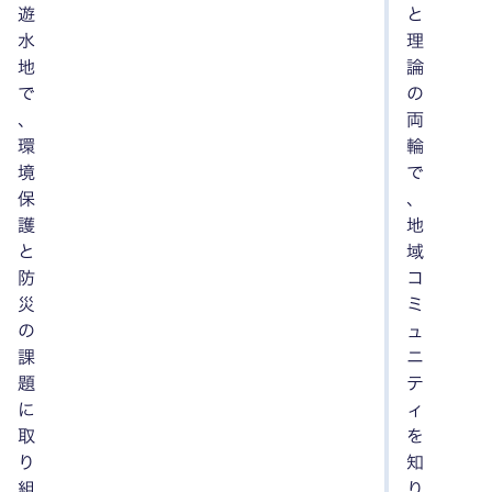
遊
と
水
理
地
論
で
の
、
両
環
輪
境
で
保
、
護
地
と
域
防
コ
災
ミ
の
ュ
課
ニ
題
テ
に
ィ
取
を
り
知
組
り