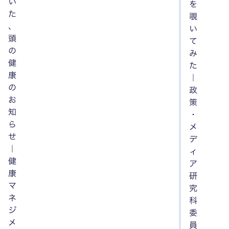
い
を
た
覗
、
い
頭
て
の
み
健
た
康
｜
の
政
お
策
知
・
ら
メ
せ
デ
｜
ィ
健
ア
康
研
マ
究
ネ
科
ジ
委
メ
員