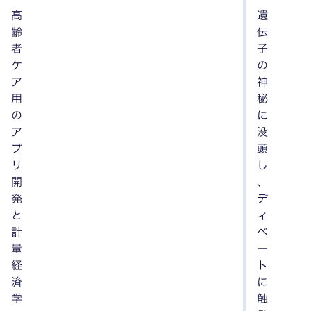
高
遺
齢
伝
者
子
ケ
の
ア
神
用
秘
の
に
ア
没
プ
頭
リ
し
開
、
発
デ
と
ィ
計
ベ
量
ー
経
ト
済
に
学
触