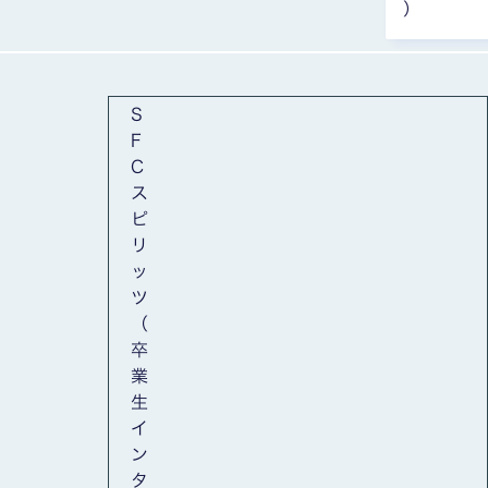
）
全10枚中1枚目を表示中
S
F
C
ス
ピ
リ
ッ
ツ
（
卒
業
生
イ
ン
タ