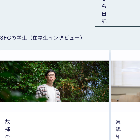
ら
日
記
SFCの学生（在学生インタビュー）
故
実
郷
践
の
知