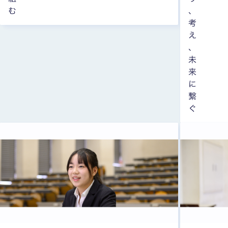
む
、
考
え
、
未
来
に
繋
ぐ