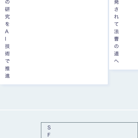
の
発
研
さ
究
れ
を
て
A
法
I
曹
技
の
術
道
で
へ
推
進
全10枚中1枚目を表示中
S
F