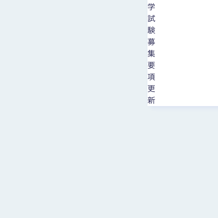
学
試
験
募
集
要
項
更
新