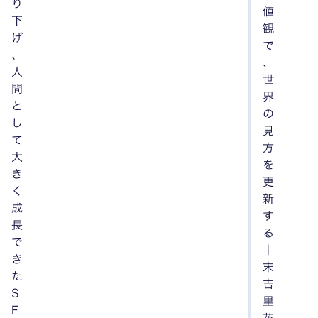
り
値
下
観
げ
で
、
、
人
世
間
界
と
の
し
見
て
方
大
を
き
更
く
新
成
す
長
る
で
｜
き
末
た
吉
S
里
F