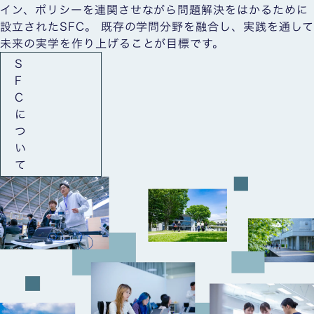
イン、ポリシーを連関させながら問題解決をはかるために
設立されたSFC。 既存の学問分野を融合し、実践を通して
未来の実学を作り上げることが目標です。
S
F
C
に
つ
い
て