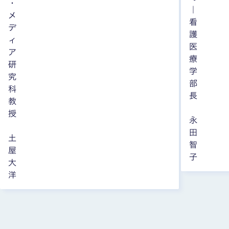
・
｜
メ
看
デ
護
ィ
医
ア
療
研
学
究
部
科
長
教
授
永
田
土
智
屋
子
大
洋