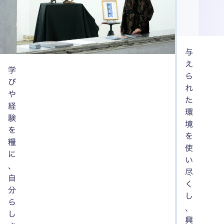
与
え
学
ら
び
れ
や
た
経
環
験
境
を
を
糧
使
に
い
、
尽
自
く
分
し
ら
、
し
興