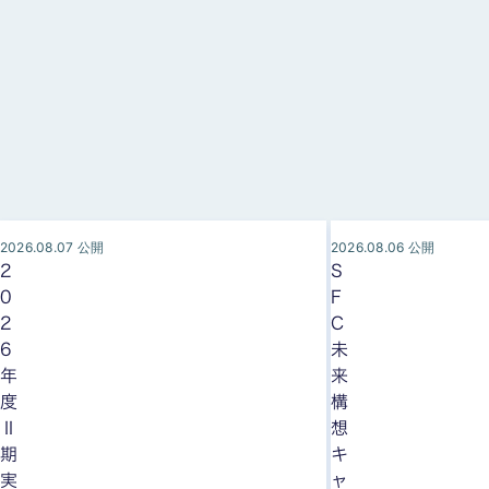
2026.08.07 公開
2026.08.06 公開
2
S
0
F
2
C
6
未
年
来
度
構
Ⅱ
想
期
キ
実
ャ