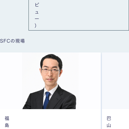
ビ
ュ
ー
）
SFCの現場
福
巴
島
山