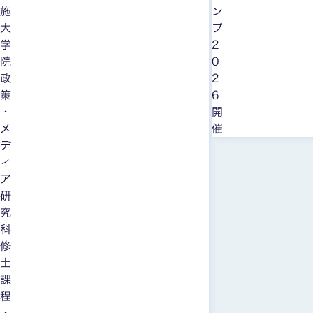
施
ン
大
プ
学
2
院
0
政
2
策
6
・
開
メ
催
デ
ィ
ア
研
究
科
修
士
課
程
・