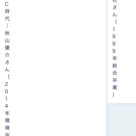
花
C
さ
時
ん
代
（
｜
1
秋
9
山
9
優
9
介
年
さ
総
ん
合
（
卒
2
業
0
）
1
4
年
環
境
卒