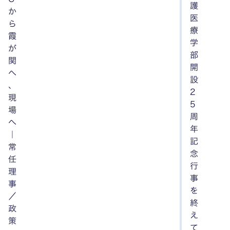
護
か
医
ら
療
霞
学
が
部
関
開
へ
設
、
2
現
5
場
周
へ
年
｜
記
常
念
任
行
理
事
事
を
／
終
政
え
策
て