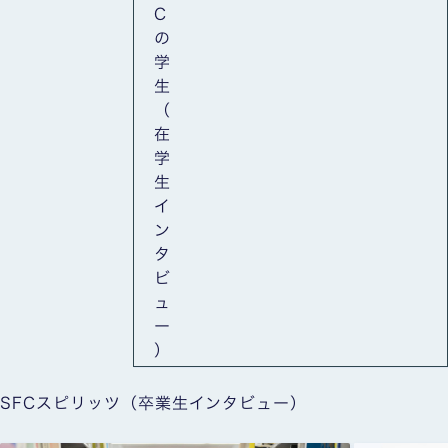
C
の
学
生
（
在
学
生
イ
ン
タ
ビ
ュ
ー
）
SFCスピリッツ（卒業生インタビュー）