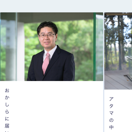
お
か
ア
し
タ
ら
マ
に
の
届
中