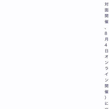
対
面
開
催
、
8
月
4
日
オ
ン
ラ
イ
ン
開
催
）
に