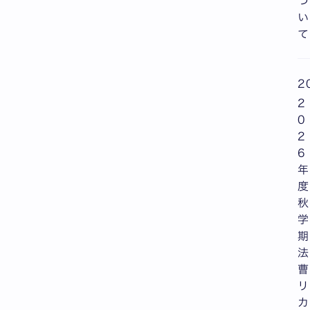
つ
い
て
2
2
0
2
6
年
度
秋
学
期
法
曹
リ
カ