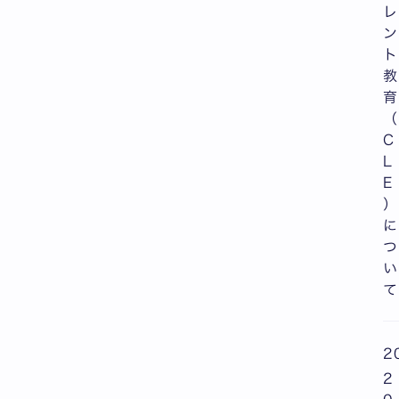
レ
ン
ト
教
育
（
C
L
E
）
に
つ
い
て
2
2