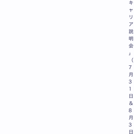
キ
ャ
リ
ア
説
明
会
」
（
7
月
3
1
日
＆
8
月
3
日