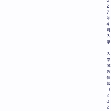
0
2
7
年
4
月
入
学
入
学
試
験
情
報
（
2
0
2