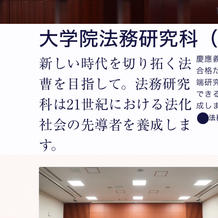
大学院法務研究科
慶應
新しい時代を切り拓く法
合格
曹を目指して。法務研究
端研
でき
科は21世紀における法化
成し
法
社会の先導者を養成しま
す。