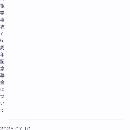
報
学
専
攻
7
5
周
年
記
念
募
金
に
つ
い
て
2025.07.10