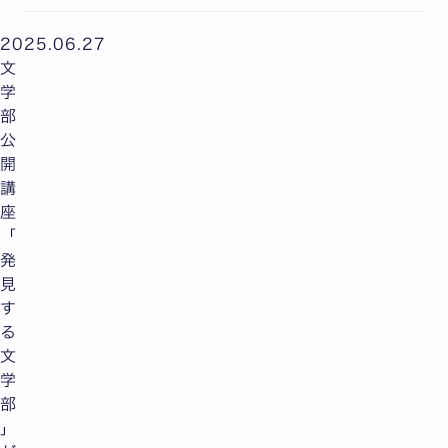
2025.06.27
文
学
部
公
開
講
座
「
発
見
す
る
文
学
部
」