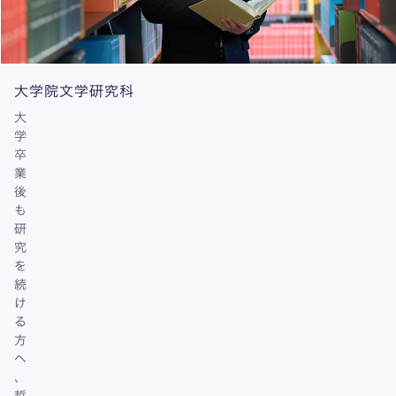
大学院文学研究科
大
学
卒
業
後
も
研
究
を
続
け
る
方
へ
、
哲