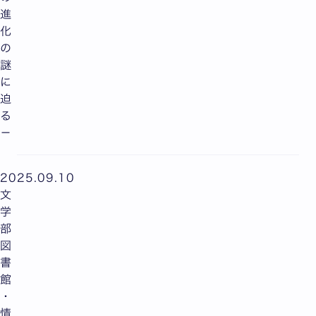
進
化
の
謎
に
迫
る
－
2025.09.10
文
学
部
図
書
館
・
情