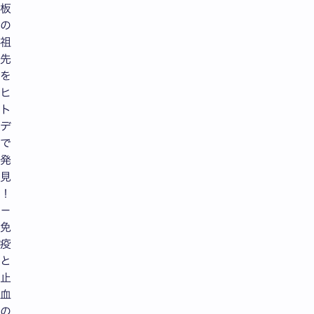
板
の
祖
先
を
ヒ
ト
デ
で
発
見
！
－
免
疫
と
止
血
の