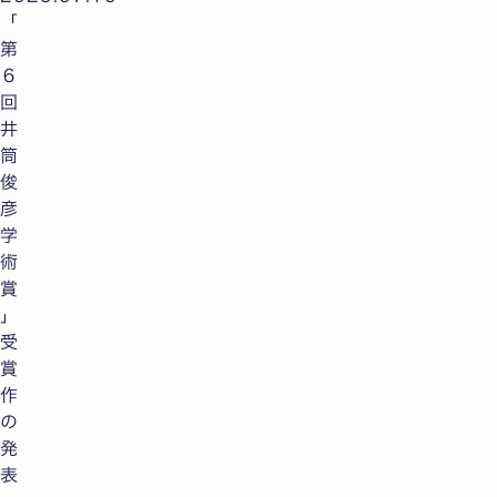
「
第
６
回
井
筒
俊
彦
学
術
賞
」
受
賞
作
の
発
表