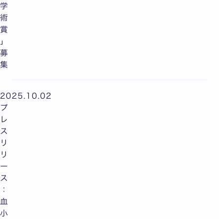
学
術
賞
」
募
集
2025.10.02
プ
レ
ス
リ
リ
ー
ス
：
血
小