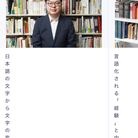
日
言
本
語
語
化
の
さ
文
れ
字
る
か
「
ら
経
文
験
字
」
の
と
変
中