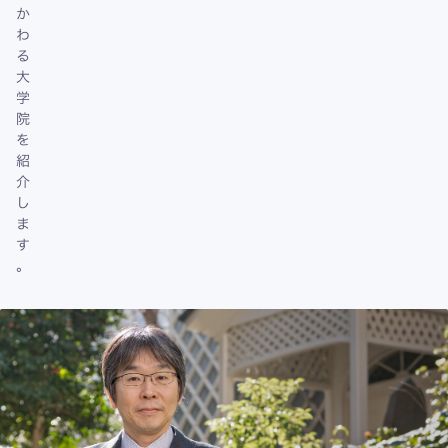
か
わ
る
大
学
院
を
紹
介
し
ま
す
。