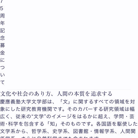
7
5
周
年
記
念
募
金
に
つ
い
て
文化や社会のあり方、人間の本質を追求する
慶應義塾大学文学部は、「文」に関するすべての領域を対
象にした研究教育機関です。そのカバーする研究領域は幅
広く、従来の“文学”のイメージをはるかに超え、学問・芸
術･科学を包含する「知」そのものです。各国語を駆使した
文学系から、哲学系、史学系、図書館・情報学系、人間関