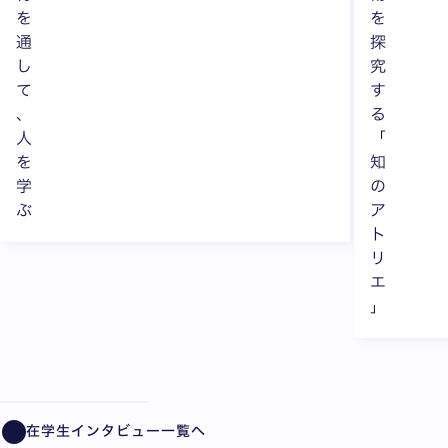
を
を
通
探
し
究
て
す
、
る
人
「
を
知
学
の
ぶ
ア
ト
リ
エ
」
全10枚中1枚目を表示中
在学生インタビュー一覧へ