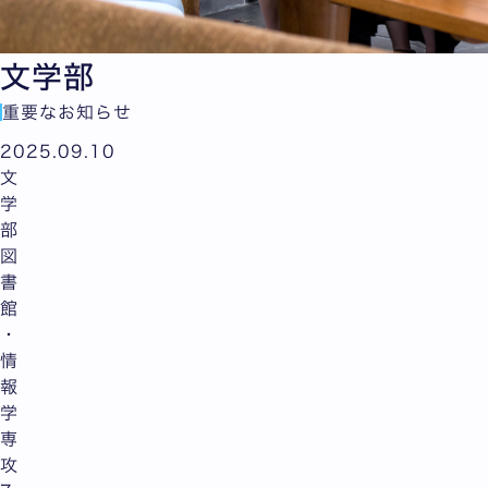
文学部
重要なお知らせ
2025.09.10
文
学
部
図
書
館
・
情
報
学
専
攻