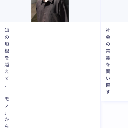
知
社
の
会
垣
の
根
常
を
識
越
を
え
問
て
い
、
直
「
す
モ
ノ
」
か
ら