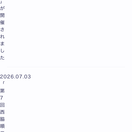
」
が
開
催
さ
れ
ま
し
た
2026.07.03
「
第
7
回
西
脇
順