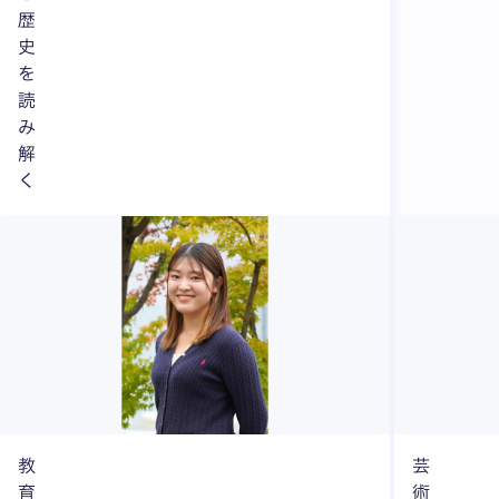
歴
史
を
読
み
解
く
教
芸
育
術