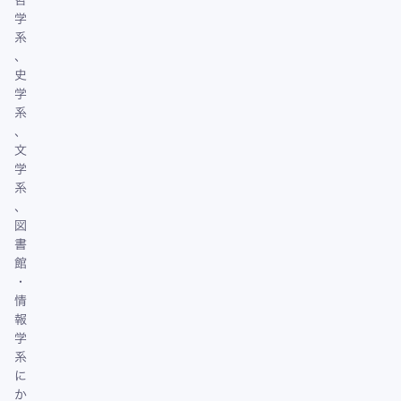
学
系
、
史
学
系
、
文
学
系
、
図
書
館
・
情
報
学
系
に
か