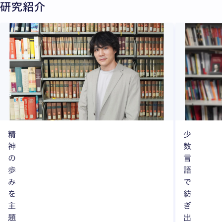
研究紹介
精
少
神
数
の
言
歩
語
み
で
を
紡
主
ぎ
題
出