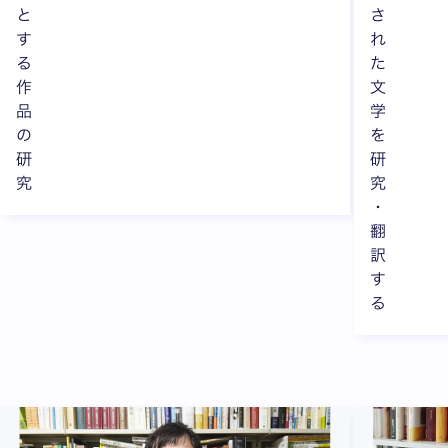
と
さ
す
れ
る
た
作
文
品
学
の
を
研
研
究
究
・
翻
訳
す
る