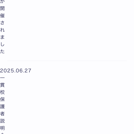
が
開
催
さ
れ
ま
し
た
2025.06.27
一
貫
校
保
護
者
説
明