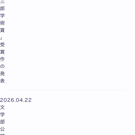
三
郎
学
術
賞
」
受
賞
作
の
発
表
2026.04.22
文
学
部
公