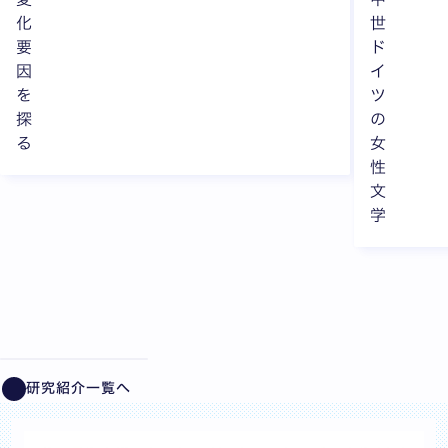
化
世
要
ド
因
イ
を
ツ
探
の
る
女
性
文
学
全10枚中1枚目を表示中
研究紹介一覧へ