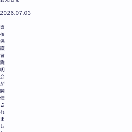
2026.07.03
一
貫
校
保
護
者
説
明
会
が
開
催
さ
れ
ま
し