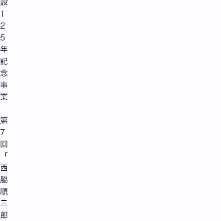
設
1
2
5
年
記
念
事
業
第
7
回
「
西
脇
順
三
郎