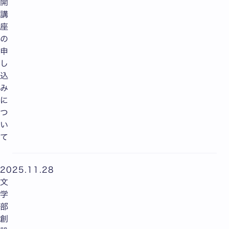
開
講
座
の
申
し
込
み
に
つ
い
て
2025.11.28
文
学
部
創