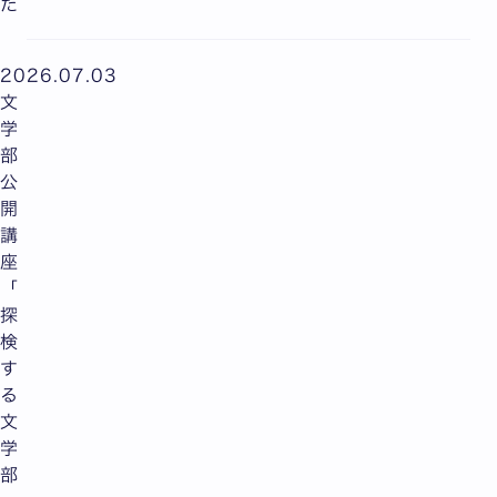
た
2026.07.03
文
学
部
公
開
講
座
「
探
検
す
る
文
学
部