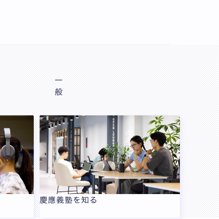
一
般
慶應義塾を知る