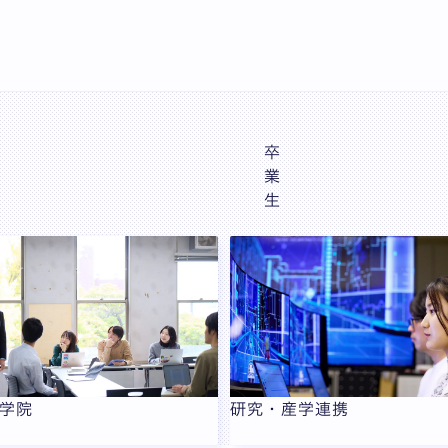
卒
業
生
学院
研究・産学連携