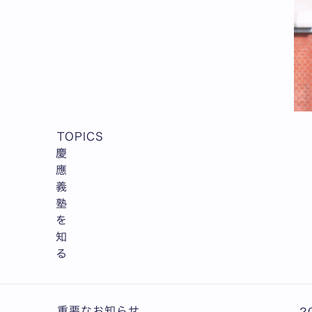
TOPICS
慶
應
義
塾
を
知
る
全7枚中1枚目を表示中
重要なお知らせ
2