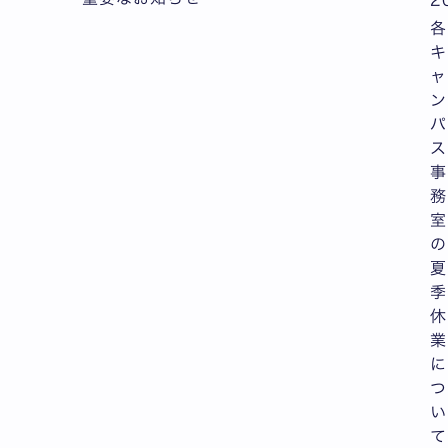
各
キ
ャ
ン
パ
ス
事
務
室
の
夏
季
休
業
に
つ
い
て