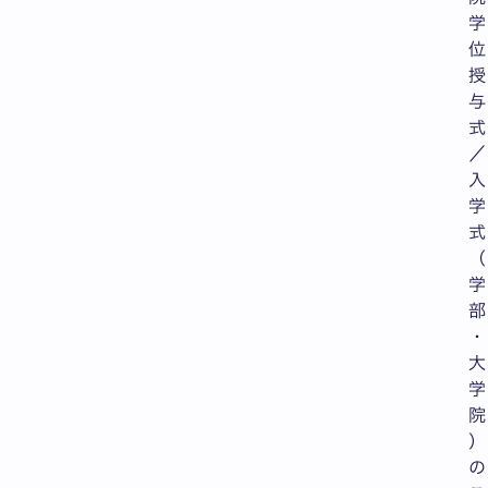
学
位
授
与
式
／
入
学
式
（
学
部
・
大
学
院
）
の