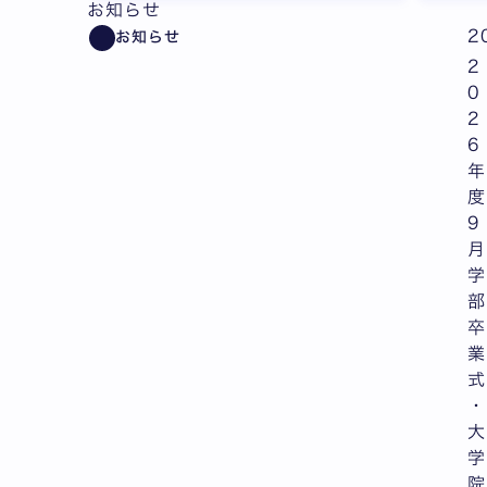
お知らせ
2
お知らせ
2
0
2
6
年
度
9
月
学
部
卒
業
式
・
大
学
院