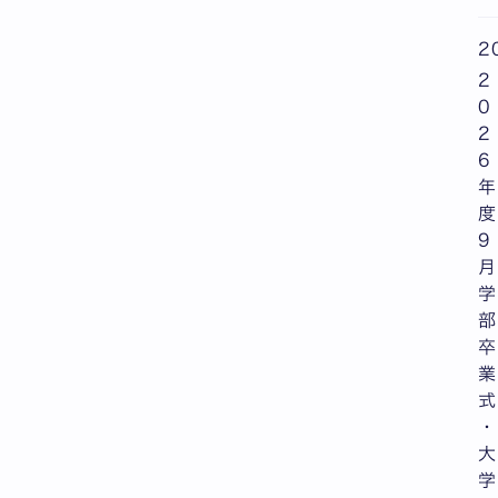
2
2
0
2
6
年
度
9
月
学
部
卒
業
式
・
大
学