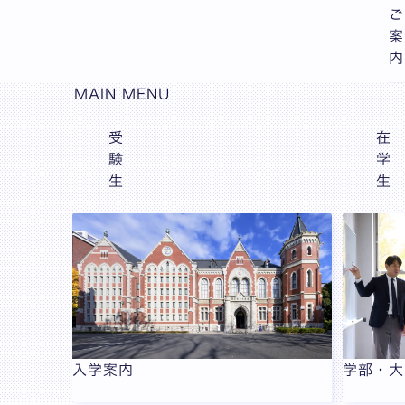
ご
案
内
MAIN MENU
受
在
験
学
生
生
入学案内
学部・大