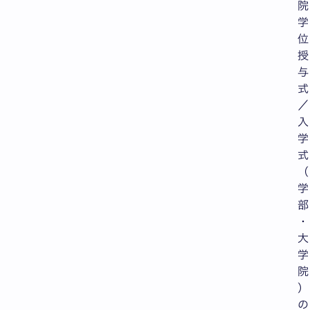
院
学
位
授
与
式
／
入
学
式
（
学
部
・
大
学
院
）
の