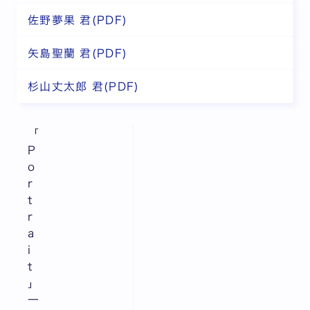
佐野夢果 君(PDF)
矢島聖蘭 君(PDF)
杉山丈太郎 君(PDF)
「
P
o
r
t
r
a
i
t
」
一