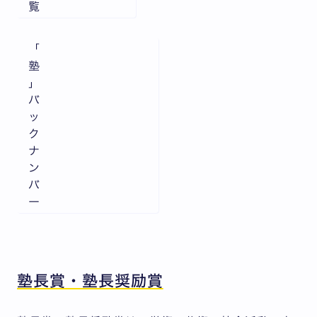
覧
「
塾
」
バ
ッ
ク
ナ
ン
バ
ー
塾長賞・塾長奨励賞