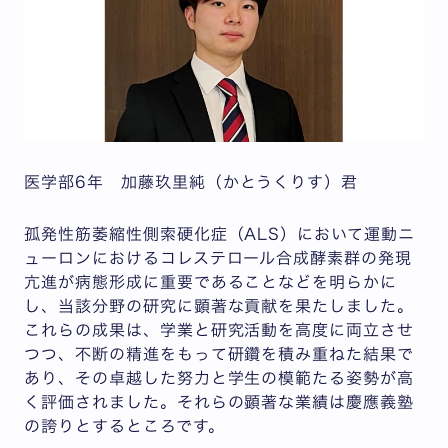
医学部6年
加藤玖里純（かとうくりす）君
孤発性筋萎縮性側索硬化症（ALS）において運動ニ
ューロンにおけるコレステロール合成酵素群の発現
亢進が病態形成に重要であることなどを明らかに
し、当該分野の研究に顕著な貢献を果たしました。
これらの成果は、学業と研究活動を高度に両立させ
つつ、不断の精進をもって研鑽を積み重ねた結果で
あり、その卓越した努力と学生の模範たる姿勢が高
く評価されました。それらの顕著な業績は慶應義塾
の誇りとするところです。