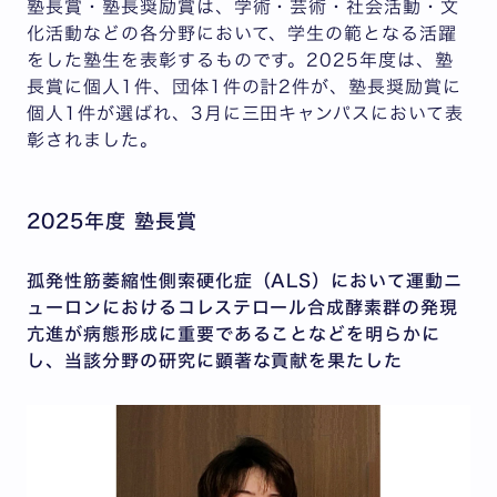
塾長賞・塾長奨励賞は、学術・芸術・社会活動・文
化活動などの各分野において、学生の範となる活躍
をした塾生を表彰するものです。2025年度は、塾
長賞に個人1件、団体1件の計2件が、塾長奨励賞に
個人1件が選ばれ、3月に三田キャンパスにおいて表
彰されました。
2025年度 塾長賞
孤発性筋萎縮性側索硬化症（ALS）において運動ニ
ューロンにおけるコレステロール合成酵素群の発現
亢進が病態形成に重要であることなどを明らかに
し、当該分野の研究に顕著な貢献を果たした