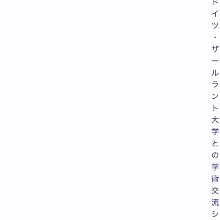
ド
イ
ツ
・
ザ
ー
ル
ラ
ン
ト
大
学
と
の
学
術
交
流
シ