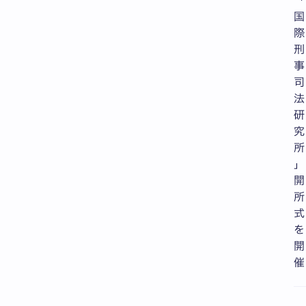
「
国
際
刑
事
司
法
研
究
所
」
開
所
式
を
開
催