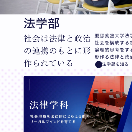
法学部
慶應義塾大学法
社会は法律と政治
社会を構成する
の連携のもとに形
論理的思考をす
形作る法律と政
作られている
法学部を知る