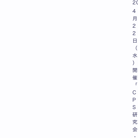
2
4
月
2
2
日
（
水
）
開
催
「
C
P
S
研
究
会
・