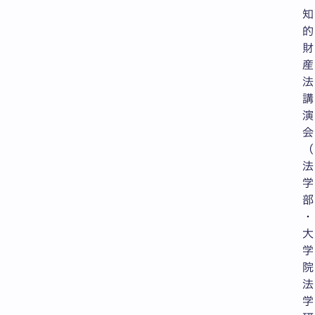
知
的
財
産
法
講
演
会
（
法
学
部
・
大
学
院
法
学