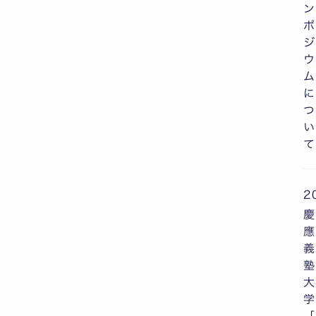
ン
ポ
ジ
ウ
ム
に
つ
い
て
2
慶
應
義
塾
大
学