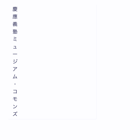
慶
應
義
塾
ミ
ュ
ー
ジ
ア
ム
・
コ
モ
ン
ズ