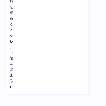
身
を
知
る
こ
と
か
ら
、
回
復
は
始
ま
る
」
全3枚中1枚目を表示中