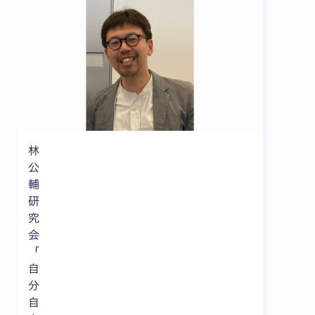
林
公
輔
研
究
会
「
自
分
自