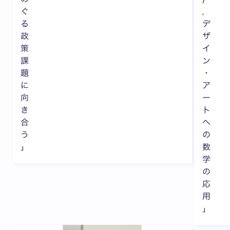
ぐ
，
る
デ
政
ザ
策
イ
課
ン
題
・
に
ア
向
ー
き
ト
合
へ
う
の
」
数
学
の
応
用
」