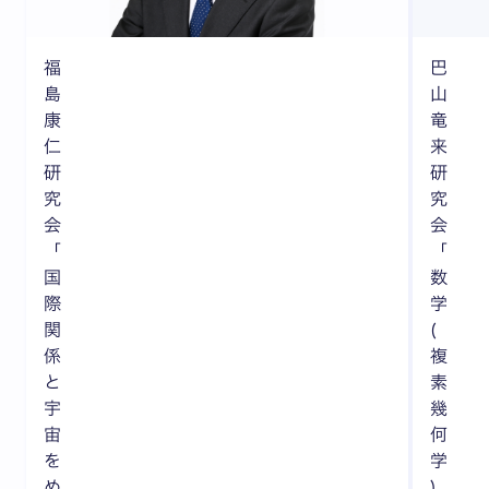
福
巴
島
山
康
竜
仁
来
研
研
究
究
会
会
「
「
国
数
際
学
関
(
係
複
と
素
宇
幾
宙
何
を
学
め
)