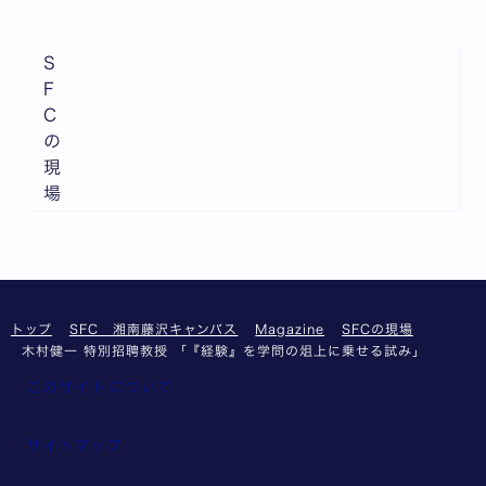
S
F
C
の
現
場
トップ
SFC 湘南藤沢キャンパス
Magazine
SFCの現場
木村健一 特別招聘教授 「『経験』を学問の俎上に乗せる試み」
このサイトについて
サイトマップ