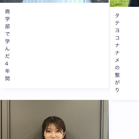
商
タ
学
テ
部
ヨ
で
コ
学
ナ
ん
ナ
だ
メ
4
の
年
繋
間
が
り