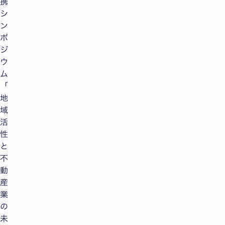
携
シ
ン
ポ
ジ
ウ
ム
「
地
域
活
性
と
不
動
産
業
の
未