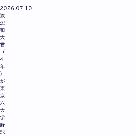
2026.07.10
渡
辺
和
大
君
（
4
年
）
が
東
京
六
大
学
野
球