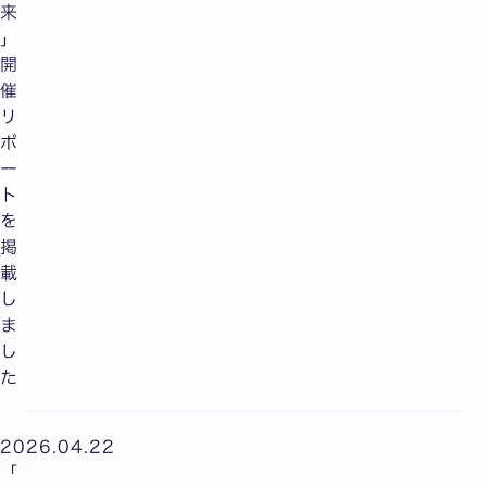
来
」
開
催
リ
ポ
ー
ト
を
掲
載
し
ま
し
た
2026.04.22
「