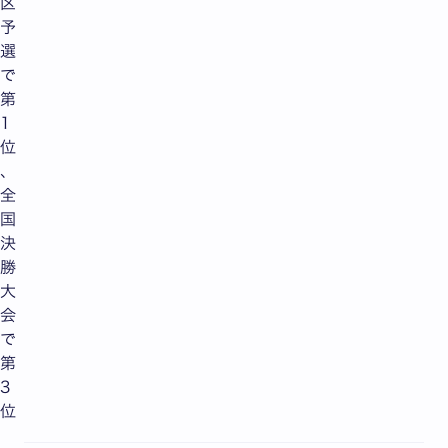
区
予
選
で
第
1
位
、
全
国
決
勝
大
会
で
第
3
位