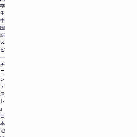
学
生
中
国
語
ス
ピ
ー
チ
コ
ン
テ
ス
ト
」
日
本
地