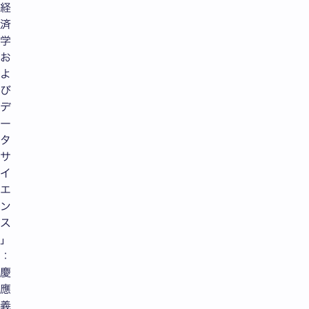
経
済
学
お
よ
び
デ
ー
タ
サ
イ
エ
ン
ス
」
：
慶
應
義