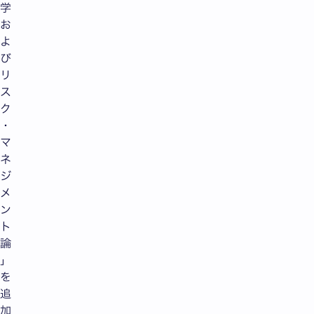
学
お
よ
び
リ
ス
ク
・
マ
ネ
ジ
メ
ン
ト
論
」
を
追
加