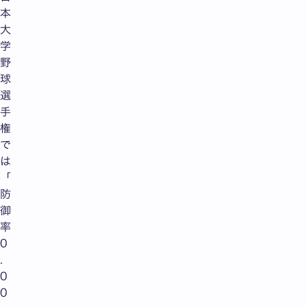
本
大
学
野
球
選
手
権
で
は
「
防
御
率
0
.
0
0