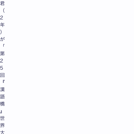
君
（
2
年
）
が
「
第
2
5
回
『
漢
語
橋
』
世
界
大