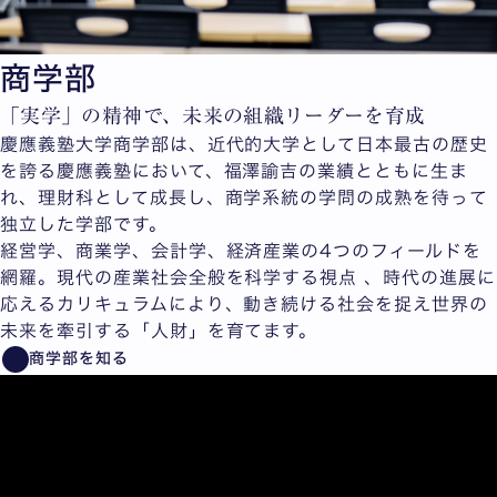
商学部
「実学」の精神で、未来の組織リーダーを育成
慶應義塾大学商学部は、近代的大学として日本最古の歴史
を誇る慶應義塾において、福澤諭吉の業績とともに生ま
れ、理財科として成長し、商学系統の学問の成熟を待って
独立した学部です。
経営学、商業学、会計学、経済産業の4つのフィールドを
網羅。現代の産業社会全般を科学する視点 、時代の進展に
応えるカリキュラムにより、動き続ける社会を捉え世界の
未来を牽引する「人財」を育てます。
商学部を知る