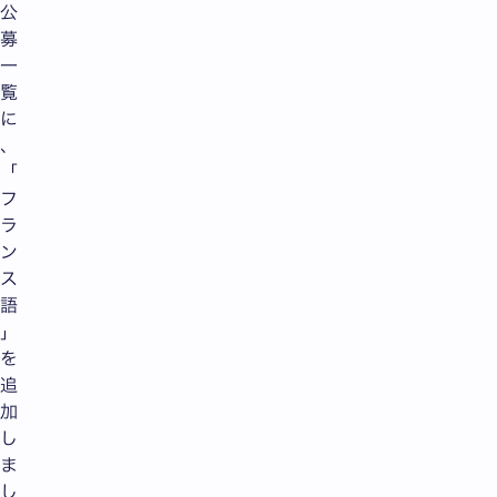
公
募
一
覧
に
、
「
フ
ラ
ン
ス
語
」
を
追
加
し
ま
し