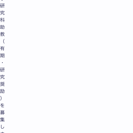
研
究
科
助
教
（
有
期
・
研
究
奨
励
）
を
募
集
し