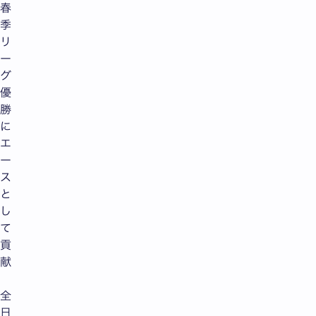
春
季
リ
ー
グ
優
勝
に
エ
ー
ス
と
し
て
貢
献
全
日