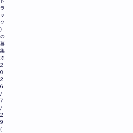
ト
ラ
ッ
ク
）
の
募
集
※
2
0
2
6
/
7
/
2
9
(