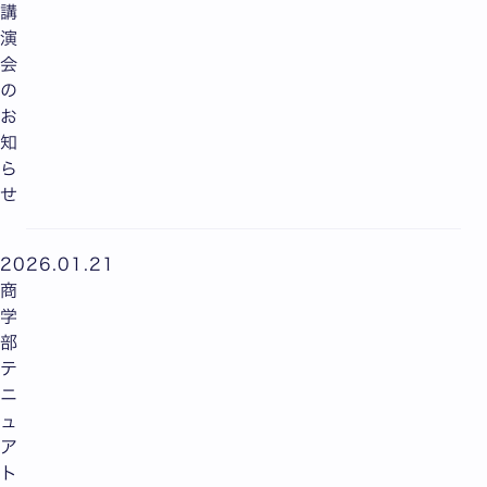
講
演
会
の
お
知
ら
せ
2026.01.21
商
学
部
テ
ニ
ュ
ア
ト