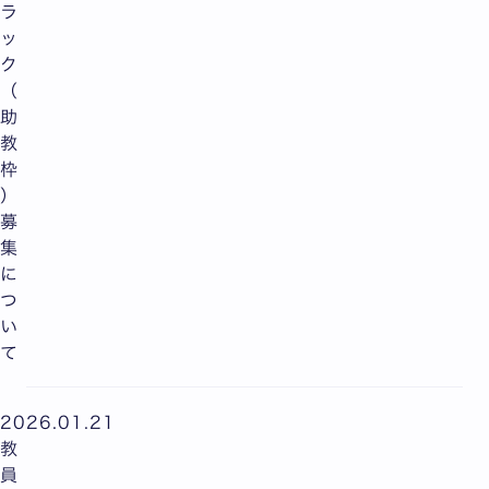
ラ
ッ
ク
（
助
教
枠
）
募
集
に
つ
い
て
2026.01.21
教
員