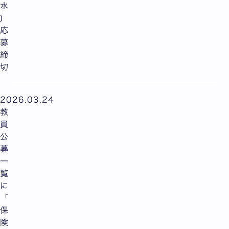
水
)
応
募
締
切
2026.03.24
教
員
公
募
一
覧
に
「
保
険