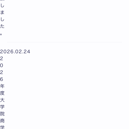
し
ま
し
た
。
2026.02.24
2
0
2
6
年
度
大
学
院
商
学