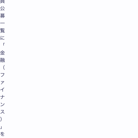
員
公
募
一
覧
に
「
金
融
（
フ
ァ
イ
ナ
ン
ス
）
」
を