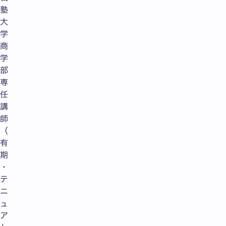
塾
大
学
商
学
部
専
任
講
師
（
有
期
・
テ
ニ
ュ
ア