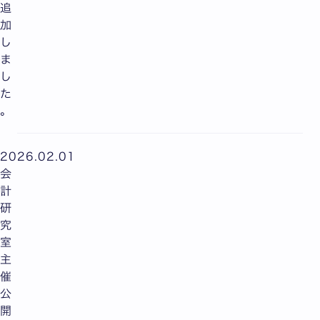
追
加
し
ま
し
た
。
2026.02.01
会
計
研
究
室
主
催
公
開