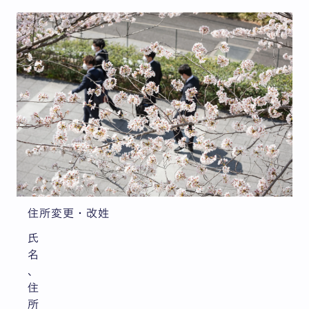
住所変更・改姓
氏
名
、
住
所