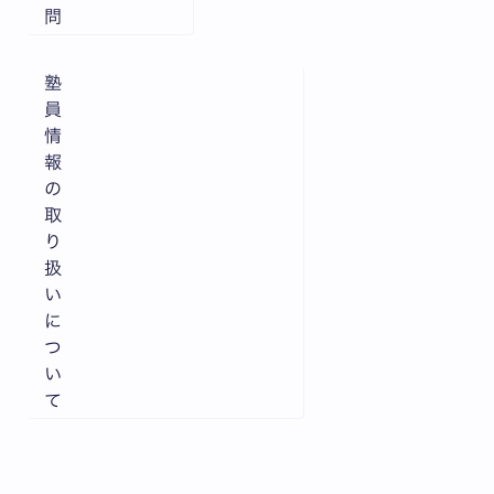
問
塾
員
情
報
の
取
り
扱
い
に
つ
い
て