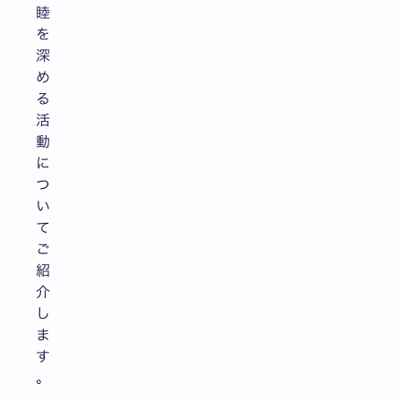
睦
を
深
め
る
活
動
に
つ
い
て
ご
紹
介
し
ま
す
。