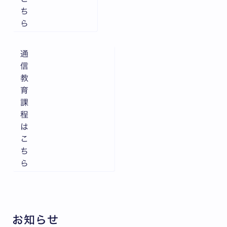
ち
ら
通
信
教
育
課
程
は
こ
ち
ら
お知らせ