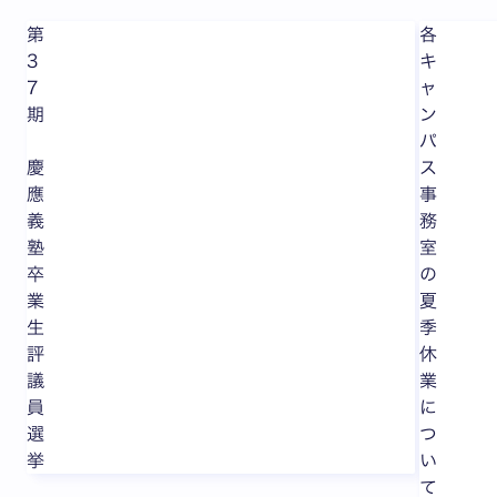
第
各
3
キ
7
ャ
期
ン
パ
慶
ス
應
事
義
務
塾
室
卒
の
業
夏
生
季
評
休
議
業
員
に
選
つ
挙
い
て