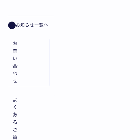
全10枚中1枚目を表示中
お知らせ一覧へ
お
問
い
合
わ
せ
よ
く
あ
る
ご
質