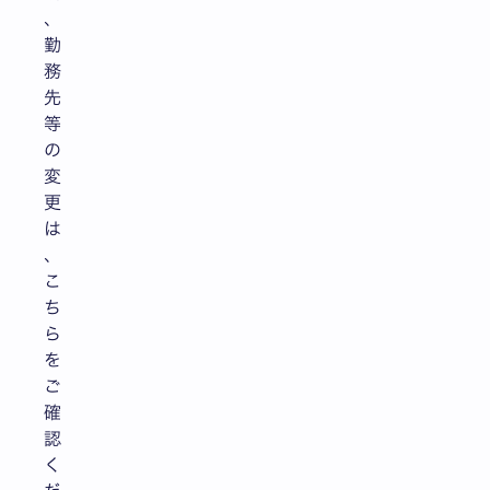
、
勤
務
先
等
の
変
更
は
、
こ
ち
ら
を
ご
確
認
く