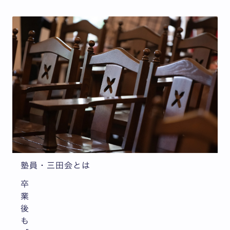
塾員・三田会とは
卒
業
後
も