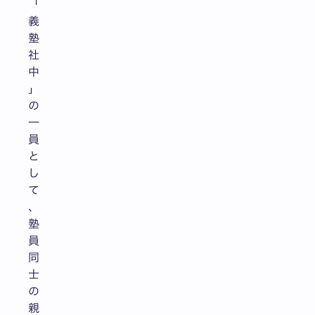
「
義
塾
社
中
」
の
一
員
と
し
て
、
塾
員
同
士
の
親