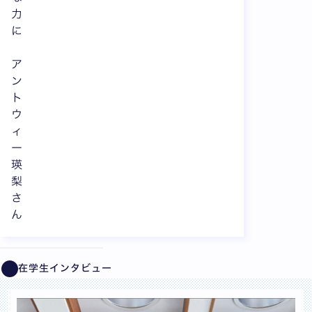
力
に
ア
ン
ト
ウ
ィ
ー
瑛
梨
さ
ん
全7枚中1枚目を表示中
在学生インタビュー