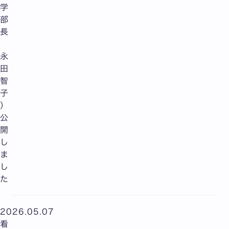
学
部
長
永
田
智
子
）
公
開
し
ま
し
た
2026.05.07
看