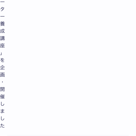
ー
タ
ー
養
成
講
座
」
を
企
画
・
開
催
し
ま
し
た