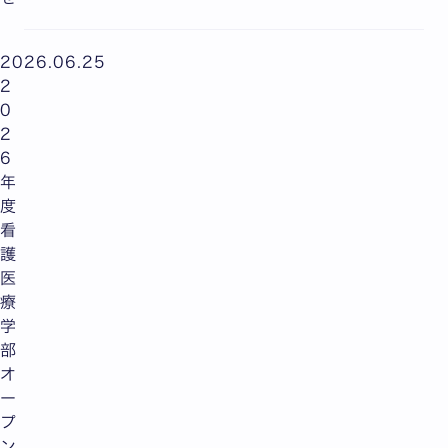
2026.06.25
2
0
2
6
年
度
看
護
医
療
学
部
オ
ー
プ
ン