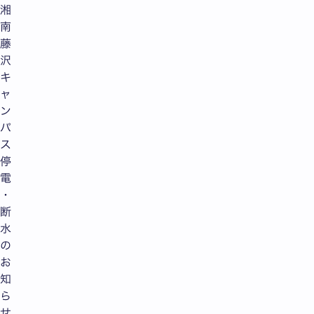
湘
南
藤
沢
キ
ャ
ン
パ
ス
停
電
・
断
水
の
お
知
ら
せ