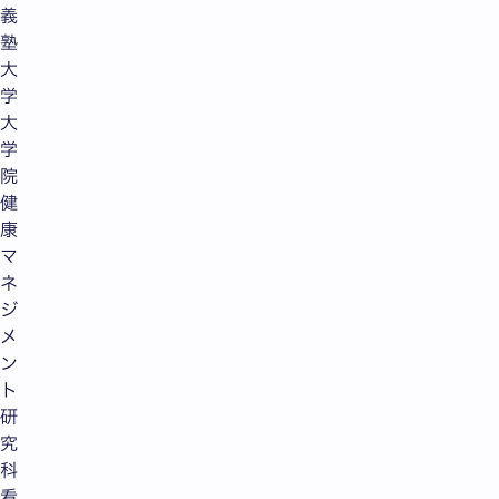
義
塾
大
学
大
学
院
健
康
マ
ネ
ジ
メ
ン
ト
研
究
科
看