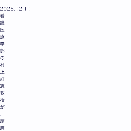
2025.12.11
看
護
医
療
学
部
の
村
上
好
恵
教
授
が
、
慶
應