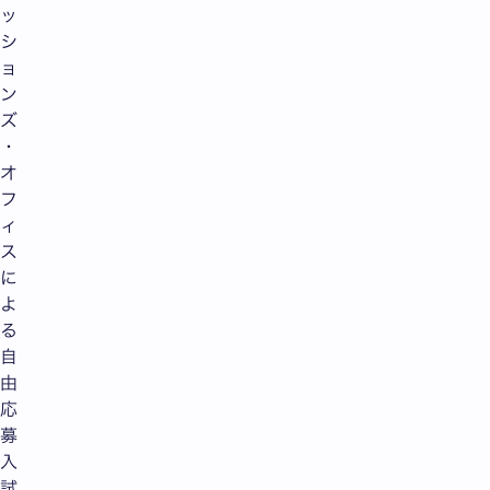
ッ
シ
ョ
ン
ズ
・
オ
フ
ィ
ス
に
よ
る
自
由
応
募
入
試