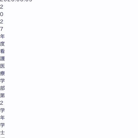
2
0
2
7
年
度
看
護
医
療
学
部
第
2
学
年
学
士