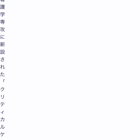
護
学
専
攻
に
新
設
さ
れ
た
「
ク
リ
テ
ィ
カ
ル
ケ