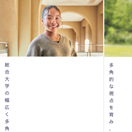
総
多
合
角
大
的
学
な
の
視
幅
点
広
を
く
育
多
み
角
、