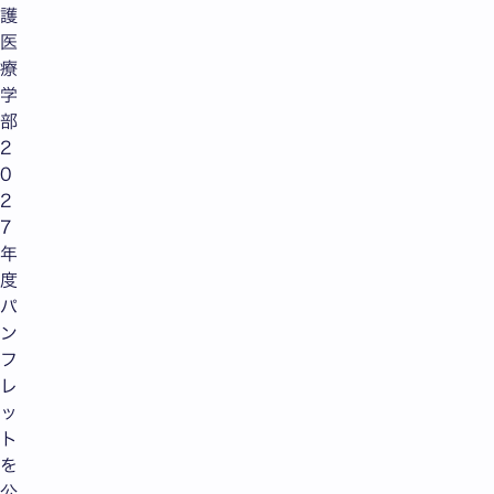
護
医
療
学
部
2
0
2
7
年
度
パ
ン
フ
レ
ッ
ト
を
公