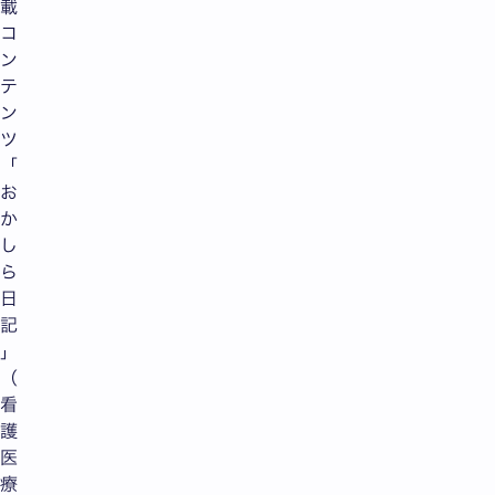
載
コ
ン
テ
ン
ツ
「
お
か
し
ら
日
記
」
（
看
護
医
療