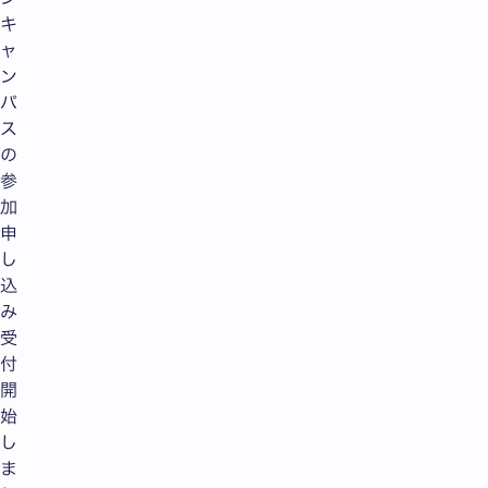
キ
ャ
ン
パ
ス
の
参
加
申
し
込
み
受
付
開
始
し
ま