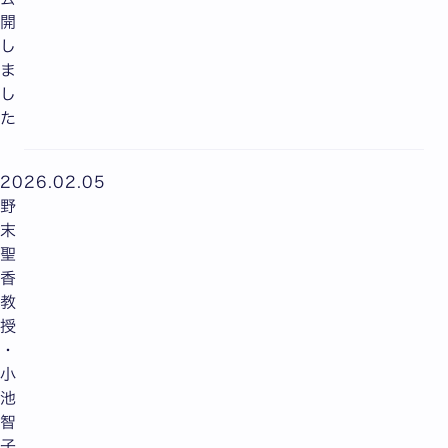
開
し
ま
し
た
2026.02.05
野
末
聖
香
教
授
・
小
池
智
子