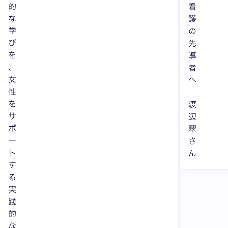
的
看
な
護
学
の
び
先
を
導
、
者
女
へ
性
を
渡
サ
辺
ポ
翠
ー
さ
ト
ん
す
る
実
践
的
な