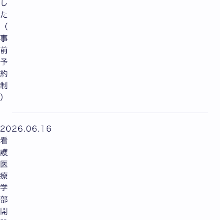
し
た
（
事
前
予
約
制
）
2026.06.16
看
護
医
療
学
部
開