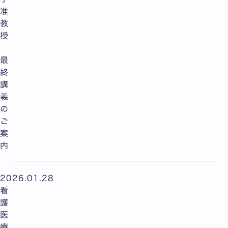
准
教
授
最
終
講
義
の
ご
案
内
2026.01.28
看
護
医
療