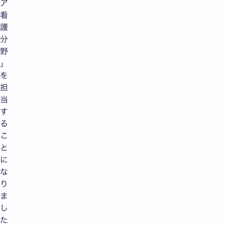
ア
看
護
分
野
」
を
担
当
す
る
こ
と
に
な
り
ま
し
た