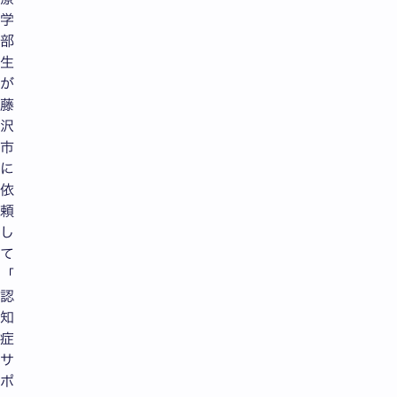
学
部
生
が
藤
沢
市
に
依
頼
し
て
「
認
知
症
サ
ポ