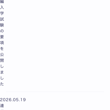
編
入
学
試
験
の
要
項
を
公
開
し
ま
し
た
2026.05.19
連