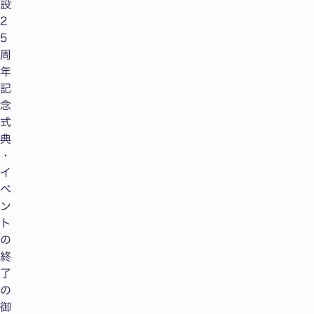
設
2
5
周
年
記
念
式
典
・
イ
ベ
ン
ト
の
終
了
の
御