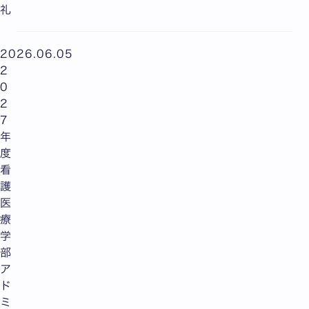
礼
2026.06.05
2
0
2
7
年
度
看
護
医
療
学
部
ア
ド
ミ