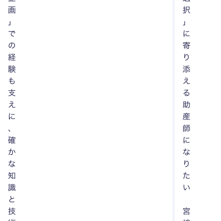
画
択
」
」
で
に
の
寄
経
り
験
添
も
え
支
る
え
助
に
産
、
師
確
に
か
な
な
り
知
た
識
い
と
技
宮