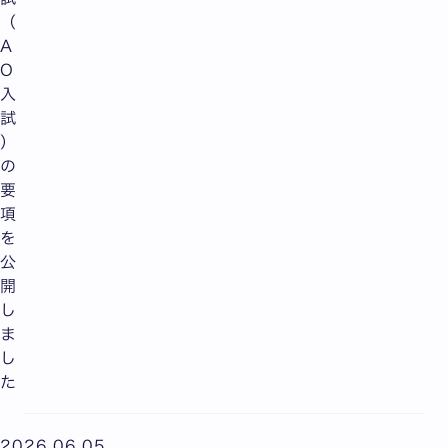
（
A
O
入
試
）
の
要
項
を
公
開
し
ま
し
た
2026.06.05