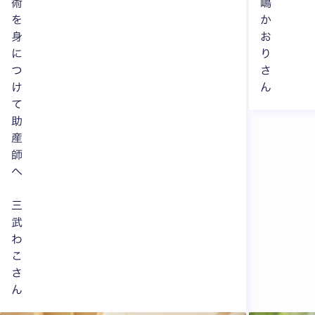
術
嶋
を
か
身
お
に
り
つ
さ
け
ん
て
助
産
師
へ
三
武
わ
こ
さ
ん