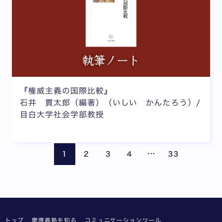
『権威主義の国際比較』
石井 貫太郎（編著）（いしい かんたろう）/
目白大学社会学部教授
ページが省略されて
前のページ
次の
…
1
2
3
4
33
トップ
慶應義塾を知る
コミュニケーションツール