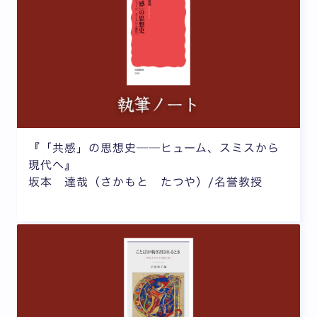
『「共感」の思想史──ヒューム、スミスから
現代へ』
坂本 達哉（さかもと たつや）/名誉教授