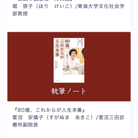
堀 啓子（ほり けいこ）/東海大学文化社会学
部教授
『80歳、これからが人生本番』
菅沼 安嬉子（すがぬま あきこ）/菅沼三田診
療所副院長