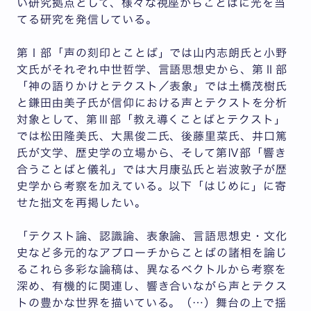
い研究拠点として、様々な視座からことばに光を当
てる研究を発信している。
第Ⅰ部「声の刻印とことば」では山内志朗氏と小野
文氏がそれぞれ中世哲学、言語思想史から、第Ⅱ部
「神の語りかけとテクスト／表象」では土橋茂樹氏
と鎌田由美子氏が信仰における声とテクストを分析
対象として、第Ⅲ部「教え導くことばとテクスト」
では松田隆美氏、大黒俊二氏、後藤里菜氏、井口篤
氏が文学、歴史学の立場から、そして第Ⅳ部「響き
合うことばと儀礼」では大月康弘氏と岩波敦子が歴
史学から考察を加えている。以下「はじめに」に寄
せた拙文を再掲したい。
「テクスト論、認識論、表象論、言語思想史・文化
史など多元的なアプローチからことばの諸相を論じ
るこれら多彩な論稿は、異なるベクトルから考察を
深め、有機的に関連し、響き合いながら声とテクス
トの豊かな世界を描いている。（…）舞台の上で揺