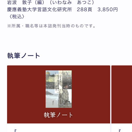
岩波 敦子（編）（いわなみ あつこ）
慶應義塾大学言語文化研究所 288頁 3,850円
〈税込〉
※所属・職名等は本誌発刊当時のものです。
執筆ノート
『
『