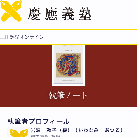
English
『ことばが紡ぎ出されるとき──声とテクストのあいだ』
公開日：2026.06.29
三田評論オンライン
執筆者プロフィール
岩波 敦子（編）（いわなみ あつこ）