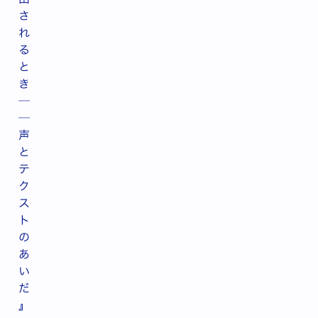
さ
れ
る
と
き
─
─
声
と
テ
ク
ス
ト
の
あ
い
だ
』