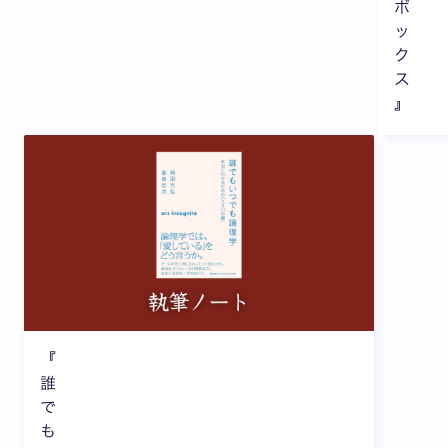
ボ
ッ
ク
ス
』
『
誰
で
も