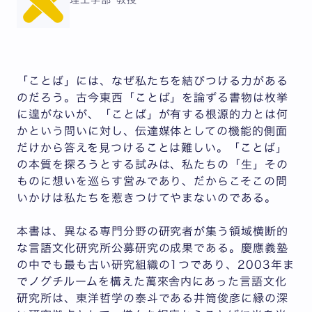
理工学部 教授
「ことば」には、なぜ私たちを結びつける力がある
のだろう。古今東西「ことば」を論ずる書物は枚挙
に遑がないが、「ことば」が有する根源的力とは何
かという問いに対し、伝達媒体としての機能的側面
だけから答えを見つけることは難しい。「ことば」
の本質を探ろうとする試みは、私たちの「生」その
ものに想いを巡らす営みであり、だからこそこの問
いかけは私たちを惹きつけてやまないのである。
本書は、異なる専門分野の研究者が集う領域横断的
な言語文化研究所公募研究の成果である。慶應義塾
の中でも最も古い研究組織の1つであり、2003年ま
でノグチルームを構えた萬來舎内にあった言語文化
研究所は、東洋哲学の泰斗である井筒俊彦に縁の深