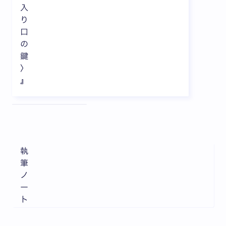
入
り
口
の
鍵
〉
』
全3枚中1枚目を表示中
執
筆
ノ
ー
ト