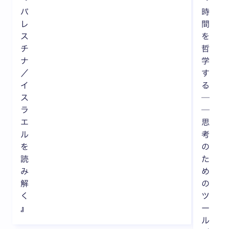
パ
時
レ
間
ス
を
チ
哲
ナ
学
／
す
イ
る
ス
─
ラ
─
エ
思
ル
考
を
の
読
た
み
め
解
の
く
ツ
』
ー
ル