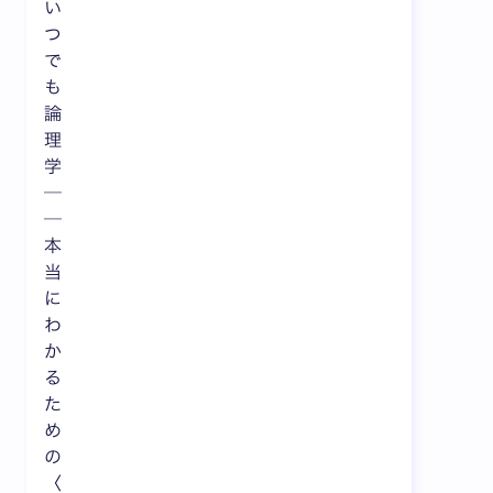
い
つ
で
も
論
理
学
─
─
本
当
に
わ
か
る
た
め
の
〈