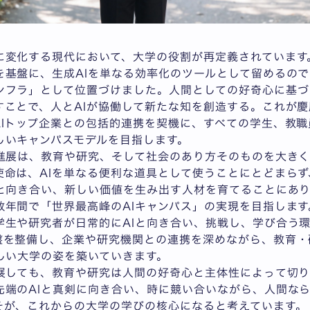
に変化する現代において、大学の役割が再定義されています
を基盤に、生成AIを単なる効率化のツールとして留めるの
ンフラ」として位置づけました。人間としての好奇心に基づ
ことで、人とAIが協働して新たな知を創造する。これが慶
Iトップ企業との包括的連携を契機に、すべての学生、教職
しいキャンパスモデルを目指します。
進展は、教育や研究、そして社会のあり方そのものを大きく
使命は、AIを単なる便利な道具として使うことにとどまら
Iと向き合い、新しい価値を生み出す人材を育てることにあ
年間で「世界最高峰のAIキャンパス」の実現を目指します
学生や研究者が日常的にAIと向き合い、挑戦し、学び合う
盤を整備し、企業や研究機関との連携を深めながら、教育・
しい大学の姿を築いていきます。
展しても、教育や研究は人間の好奇心と主体性によって切り
先端のAIと真剣に向き合い、時に競い合いながら、人間な
そが、これからの大学の学びの核心になると考えています。