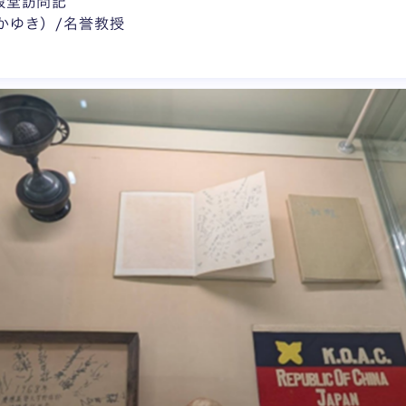
殿堂訪問記
かゆき）/名誉教授