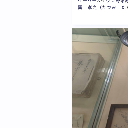
クーパーズタウン野球
巽 孝之（たつみ た