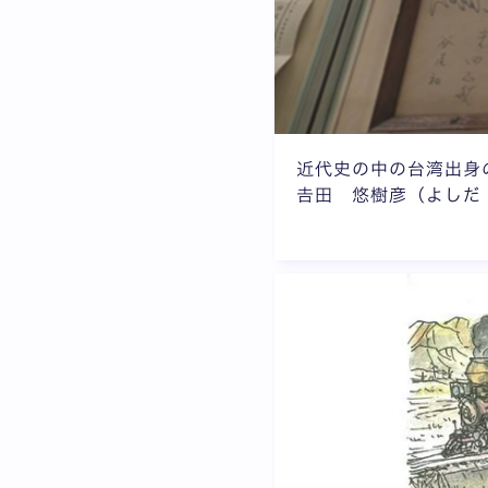
近代史の中の台湾出身
𠮷田 悠樹彦（よし