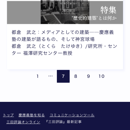
都倉 武之：メディアとしての建築──慶應義
塾の建築が語るもの、そして神宮球場
都倉 武之（とくら たけゆき）/研究所・セン
ター 福澤研究センター教授
ページが省略されています
前のページ
次の
…
1
7
8
9
10
トップ
慶應義塾を知る
コミュニケーションツール
『三田評論』最新記事
三田評論オンライン