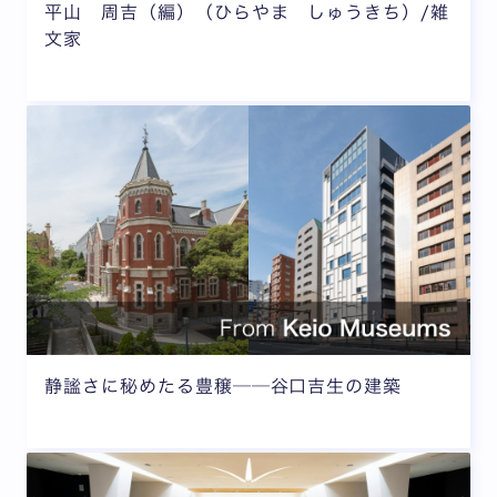
平山 周吉（編）（ひらやま しゅうきち）/雑
文家
静謐さに秘めたる豊穣──谷口吉生の建築