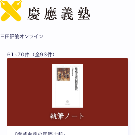
English
『三田評論』最新記事
三田評論オンライン
61~70件（全93件）
『権威主義の国際比較』