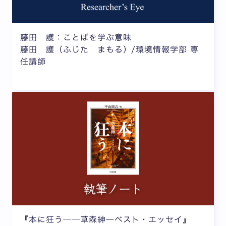
藤田 護：ことばを学ぶ意味
藤田 護（ふじた まもる）/環境情報学部 専
任講師
『本に狂う──草森紳一ベスト・エッセイ』