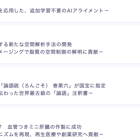
を応用した、追加学習不要のAIアライメント－
する新たな空間解析手法の開発
メージングで脂質の空間制御の解明に貢献－
「論語疏（ろんごそ） 巻第六」が国宝に指定
伝わった世界最古級の「論語」注釈書－
やす 血管つきミニ肝臓の作製に成功
ニズムを再現、再生医療や創薬研究へ貢献－