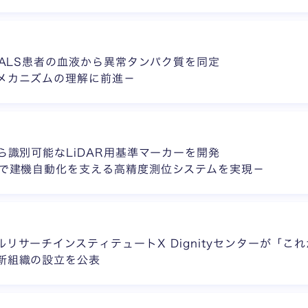
 ALS患者の血液から異常タンパク質を同定
メカニズムの理解に前進－
ら識別可能なLiDAR用基準マーカーを開発
境で建機自動化を支える高精度測位システムを実現－
リサーチインスティテュートX Dignityセンターが「こ
新組織の設立を公表