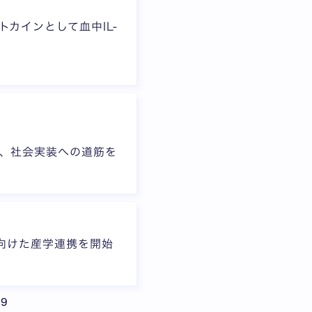
カインとして血中IL-
、社会実装への道筋を
に向けた産学連携を開始
省略されています
次のページ
49