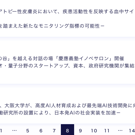
アトピー性皮膚炎において、疾患活動性を反映する血中サイト
を踏まえた新たなモニタリング指標の可能性－
の谷」を越える対話の場「慶應義塾イノベサロン」開催
オ・量子分野のスタートアップ、資本、政府研究機関が集結
学、大阪大学が、高度AI人材育成および最先端AI技術開発
働研究所の設置により、日本発AIの社会実装を加速－
ページが省略されています
ページが
…
…
1
5
6
7
8
9
10
11
1