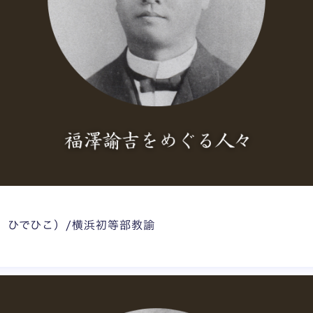
 ひでひこ）/横浜初等部教諭