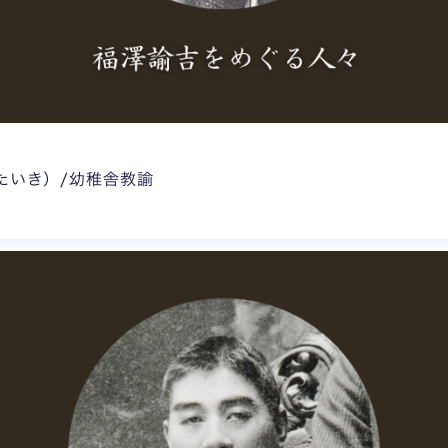
たいき）/幼稚舎教諭