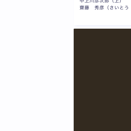
中上川彦次郎（上）
齋藤 秀彦（さいとう