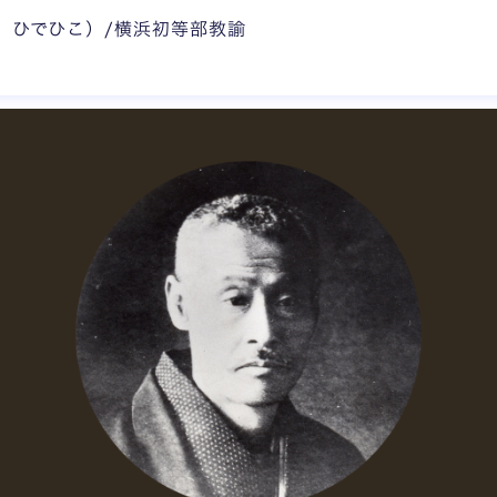
 ひでひこ）/横浜初等部教諭