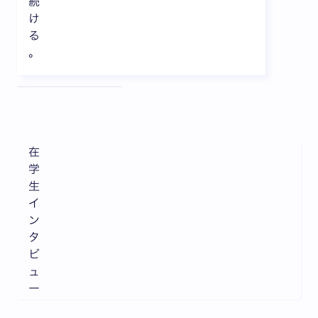
続
け
る
。
全3枚中1枚目を表示中
在
学
生
イ
ン
タ
ビ
ュ
ー