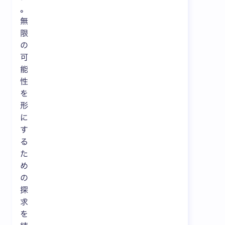
。
無
限
の
可
能
性
を
形
に
す
る
た
め
の
探
求
を