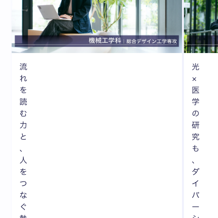
流
光
れ
×
を
医
読
学
む
の
力
研
と
究
、
も
人
、
を
ダ
つ
イ
な
バ
ぐ
ー