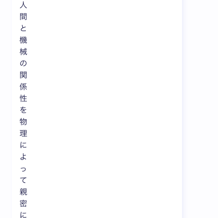
人
間
と
機
械
の
関
係
性
を
物
理
に
よ
っ
て
親
密
に