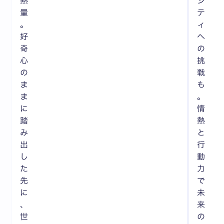
熱
シ
量
テ
。
ィ
好
へ
奇
の
心
挑
の
戦
ま
も
ま
。
に
情
踏
熱
み
と
出
行
し
動
た
力
先
で
に
未
、
来
世
の