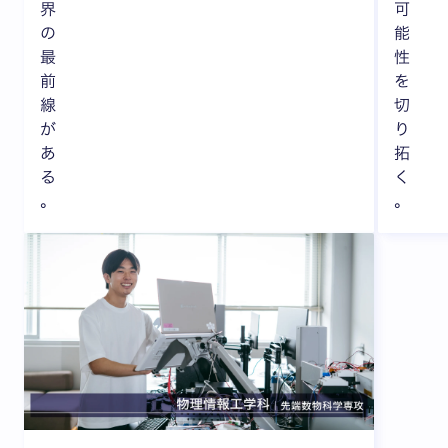
界
可
の
能
最
性
前
を
線
切
が
り
あ
拓
る
く
。
。