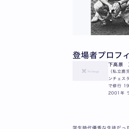
登場者プロフ
下高原 
（私立鹿児
ンチェスタ
で修行 1
2001年
学生時代優秀な生徒だっ