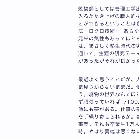
焼物師としては管理工学
入るたたき上げの職人的
とができるということは
法・ロクロ技術･･･あ
元来の気性もあってほと
は、まさしく塾生時代の
通して、生涯の研究テー
があったがそれが良かっ
最近よく思うことだが、
ま見つからないままだ。
う。焼物の世界なんてほ
ず頑張っていれば1/100
他にも夢がある。仕事の
を手繰り寄せられるか。
事業。それも卒業生1万
時。やはり異端は悪くな