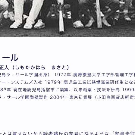
ィール
正人（しもたかはら まさと）
島ラ・サール学園出身） 1977年 慶應義塾大学工学部管理工学科
ー・システムズ入社 1979年 鹿児島工業試験場窯業研修生となる
983年 現在地鹿児島指宿市に築窯、以来釉薬・技法を研究 199
 ラ・サール学園陶壁製作 2004年 東京初個展（小田急百貨店新宿
たとは言えないから読者諸氏の参考になるような「塾員来