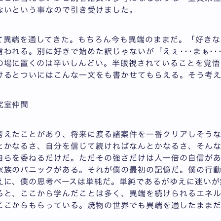
ないという事なので引き受けました。
て異端を通してきた。もちろん今も異端のままだ。「好きな
われる。別に好きで始めた訳じゃないが「えぇ･･･まぁ･･
の場に置くのは辛いしんどい。半眼視されていることを覚悟
けるとついにはこんな一文をも書かせてもらえる。そう考
究室仲間
考えたことがあり、将来に渡る諸案件を一番クリアしそう
とかなるさ、自分を信じて続ければなんとかなるさ、そんな
自らを委ねるだけだ。ただその強さだけは人一倍の自信があ
家族のパニックがある。それが僕の最初の記憶だ。僕の行
えに、僕の思考ベースは単純だ。単純であるがゆえに迷いが
ると、ここから学んだことは多く、異端を続けられるエネル
ここからもらっている。焼物の世界でも異端を通したまま