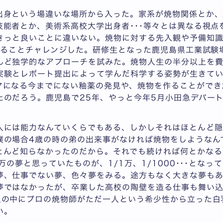
出身という場違いな場所から入った。家系が焼物関係とか、
技能者とか、美術系高校大学出身者･･･等々とは異なる視点
きっと良いことに違いない。焼物に対する先入観や予備知
らゆることチャレンジした。研修生となった鹿児島県工業試験
んど独学的なアプローチを試みた。焼物人生の半分以上を費
実験とレポート提出によって学んだ科学する姿勢が生きてい
マになる今までにない釉薬の発見や、焼物を作ることができ
たのだろう。鹿児島で25年、やっと今年5月小田急デパー
人には能力なんていくらでもある、しかしそれはほとんど隠
僕の場合4歳の時の弟の出来事がなければ焼物をしようなん
とんど知らなかったのだから。それでも続ければ何とかなる
万の夢と思っていたものが、1/1万、1/1000･･･となっ
夢、仕事でない夢、色々夢をみる。途方もなく大きな夢もあ
夢ではなかったが、卒業した高校の陶壁を造る仕事も舞い込
人の中にプロの焼物師がただ一人という希少性から立った白
い。