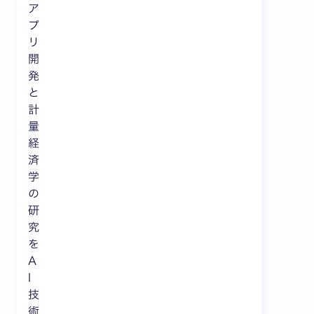
ア
プ
リ
開
発
と
計
量
経
済
学
の
研
究
を
A
I
技
術