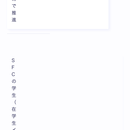
で
推
進
全3枚中1枚目を表示中
S
F
C
の
学
生
（
在
学
生
イ