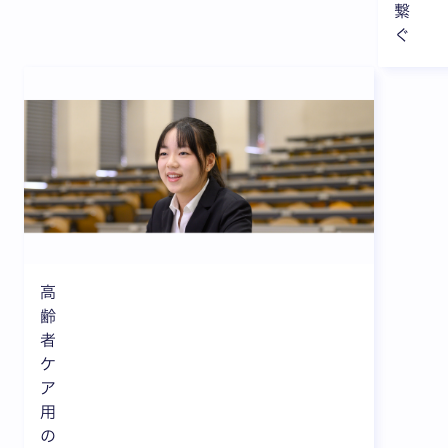
繋
ぐ
高
齢
者
ケ
ア
用
の