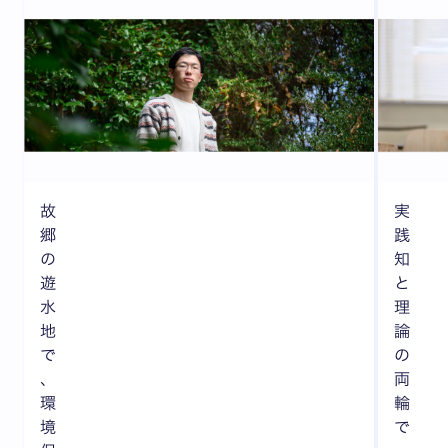
故
実
郷
践
の
知
遊
と
水
理
地
論
で
の
、
両
環
輪
境
で