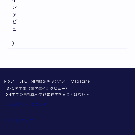
ン
タ
ビ
ュ
ー
）
トップ
SFC 湘南藤沢キャンパス
Magazine
SFCの学生（在学生インタビュー）
24才での再挑戦～学びに遅すぎることはない～
このサイトについて
サイトマップ