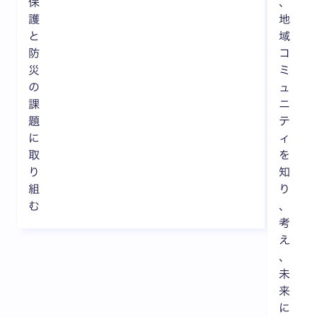
保
、
護
地
と
域
防
コ
災
ミ
の
ュ
課
ニ
題
テ
に
ィ
取
を
り
知
組
り
む
、
考
え
、
未
来
に