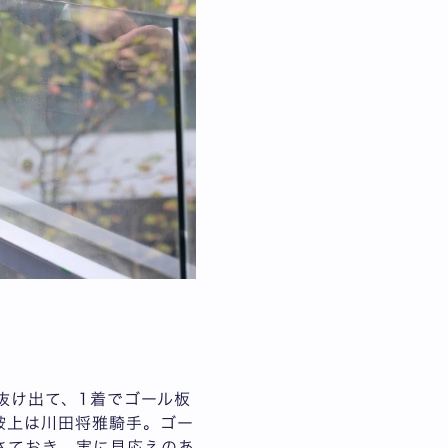
抜け出て、1着でゴール板
鞍上は川田将雅騎手。ゴー
さておき、実に見応えのあ