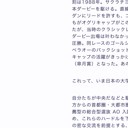
刻は1988年。サクラ
本ダービーを駆ける。直
ダンにリードを許すも、
もがオグリキャップがこ
たが、当時のクラシック
ダービー出場は叶わなかっ
圧勝。同レースのゴール
ペラオーのバックショッ
キャップの活躍がきっか
（皐月賞）となった。あ
これって、いま日本の大
自分たちが中央だなどと
方からの首都圏・大都市
薦型の総合型選抜 AO
め、これらのハードルを
の密な交流を前提とする