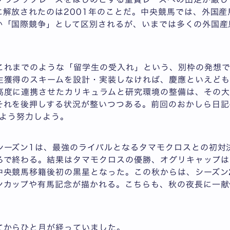
に解放されたのは2001年のことだ。中央競馬では、外国
か「国際競争」として区別されるが、いまでは多くの外国産
。
これまでのような「留学生の受入れ」という、別枠の発想
生獲得のスキームを設計・実装しなければ、慶應といえども
高度に連携させたカリキュラムと研究環境の整備は、その大
それを後押しする状況が整いつつある。前回のおかしら日記
るよう努力しよう。
シーズン1は、最強のライバルとなるタマモクロスとの初対
ろで終わる。結果はタマモクロスの優勝、オグリキャップは1
中央競馬移籍後初の黒星となった。この秋からは、シーズン
ンカップや有馬記念が描かれる。こちらも、秋の夜長に一献
てからひと月が経っていました。