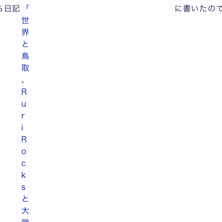
ら日記
「
に書いたの
世
界
と
鳥
取
、
R
u
r
i
R
o
c
k
s
と
大