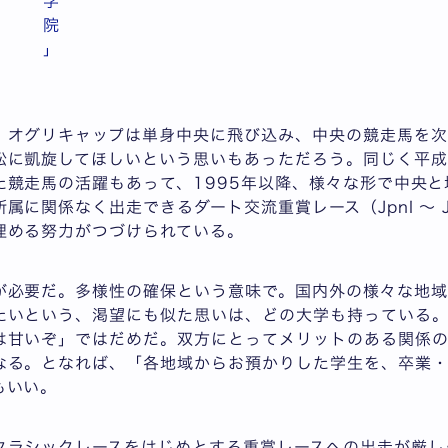
学
院
」
、オグリキャップは単身中央に飛び込み、中央の競走馬を次
松に凱旋してほしいという思いもあっただろう。同じく平成
た競走馬の活躍もあって、1995年以降、様々な形で中央
に関係なく出走できるダート交流重賞レース（JpnI 〜 Jp
埋める努力がつづけられている。
が必要だ。多様性の確保という意味で。国内外の様々な地域
たいという、渇望にも似た思いは、どの大学も持っている
は甘いぞ」ではだめだ。双方にとってメリットのある関係
なる。となれば、「各地域からお預かりした学生を、卒業
もいい。
クラシックレースをはじめとする重賞レースへの出走が厳し