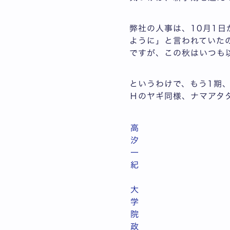
弊社の人事は、10月1
ように」と言われていた
ですが、この秋はいつも
というわけで、もう1期
Ηのヤギ同様、ナマアタ
高
汐
一
紀
大
学
院
政