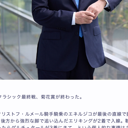
クラシック最終戦、菊花賞が終わった。
クリストフ・ルメール騎手騎乗のエネルジコが最後の直線で
て後方から強烈な脚で追い込んだエリキングが2着で入線。
あったらゲルチュタールが3着にきて、という個人的な事情は