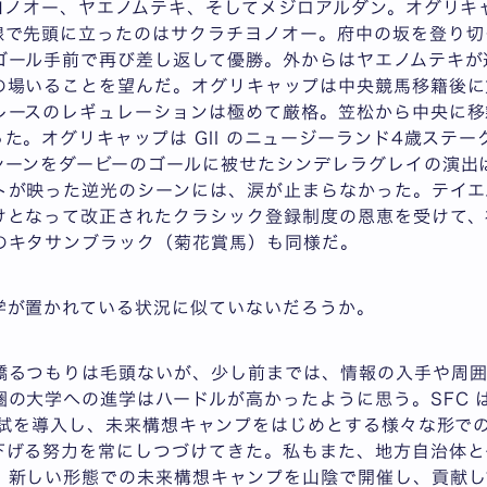
チヨノオー、ヤエノムテキ、そしてメジロアルダン。オグリキ
線で先頭に立ったのはサクラチヨノオー。府中の坂を登り切
ゴール手前で再び差し返して優勝。外からはヤエノムテキが
の場いることを望んだ。オグリキャップは中央競馬移籍後に
レースのレギュレーションは極めて厳格。笠松から中央に移
た。オグリキャップは GII のニュージーランド4歳ステ
シーンをダービーのゴールに被せたシンデレラグレイの演出
トが映った逆光のシーンには、涙が止まらなかった。テイエ
けとなって改正されたクラシック登録制度の恩恵を受けて、
のキタサンブラック（菊花賞馬）も同様だ。
学が置かれている状況に似ていないだろうか。
驕るつもりは毛頭ないが、少し前までは、情報の入手や周囲
圏の大学への進学はハードルが高かったように思う。SFC 
 入試を導入し、未来構想キャンプをはじめとする様々な形で
下げる努力を常にしつづけてきた。私もまた、地方自治体と
、新しい形態での未来構想キャンプを山陰で開催し、貢献し