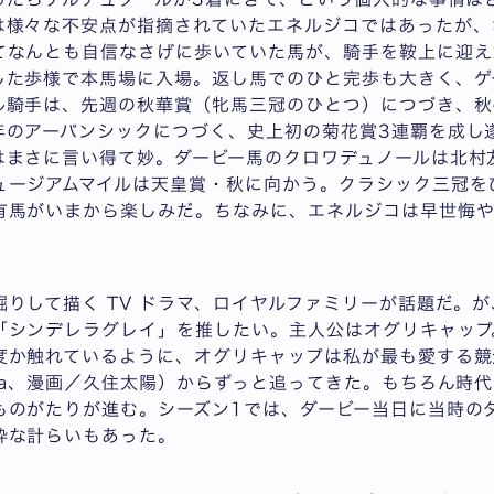
は様々な不安点が指摘されていたエネルジコではあったが、
てなんとも自信なさげに歩いていた馬が、騎手を鞍上に迎え
した歩様で本馬場に入場。返し馬でのひと完歩も大きく、ゲ
騎手は、先週の秋華賞（牝馬三冠のひとつ）につづき、秋の 
のアーバンシックにつづく、史上初の菊花賞3連覇を成し遂げ
はまさに言い得て妙。ダービー馬のクロワデュノールは北村
ュージアムマイルは天皇賞・秋に向かう。クラシック三冠を
有馬がいまから楽しみだ。ちなみに、エネルジコは早世悔や
りして描く TV ドラマ、ロイヤルファミリーが話題だ。
「シンデレラグレイ」を推したい。主人公はオグリキャップ
度か触れているように、オグリキャップは私が最も愛する競
ta、漫画／久住太陽）からずっと追ってきた。もちろん時
ものがたりが進む。シーズン1では、ダービー当日に当時の
粋な計らいもあった。