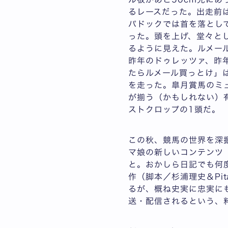
るレースだった。出走前
パドックでは首を落とし
った。頭を上げ、堂々と
るように見えた。ルメール
昨年のドゥレッツァ、昨年
たらルメール買っとけ」
を走った。皐月賞馬のミ
が揃う（かもしれない）
ストクロップの1頭だ。
この秋、競馬の世界を深掘
マ娘の新しいコンテンツ
と。おかしら日記でも何
作（脚本／杉浦理史＆Pi
るが、概ね史実に忠実に
送・配信されるという、