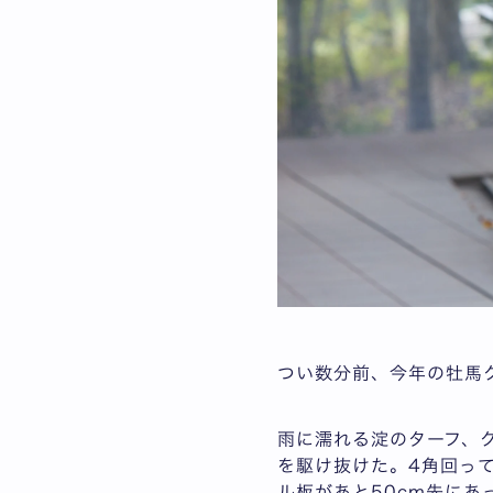
つい数分前、今年の牡馬
雨に濡れる淀のターフ、
を駆け抜けた。4角回っ
ル板があと50cm先に