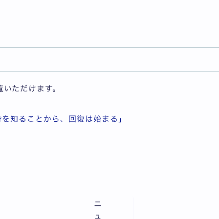
現場」（林 公輔 研究会）公開しました
部/政策・メディア研究科
覧いただけます。
自身を知ることから、回復は始まる」
ニ
ュ