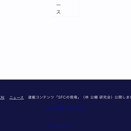
ー
ス
連載コンテンツ「SFCの現場」（林 公輔 研究会）公開しま
究科
ニュース
個人情報の取り扱い
報
お問い合わせ