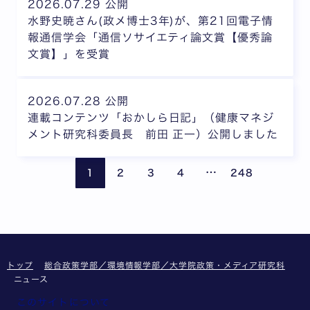
2026.07.29 公開
水野史暁さん(政メ博士3年)が、第21回電子情
報通信学会「通信ソサイエティ論文賞【優秀論
文賞】」を受賞
2026.07.28 公開
連載コンテンツ「おかしら日記」（健康マネジ
メント研究科委員長 前田 正一）公開しました
ページが省略されて
前のページ
次の
…
1
2
3
4
248
トップ
総合政策学部／環境情報学部／大学院政策・メディア研究科
ニュース
このサイトについて