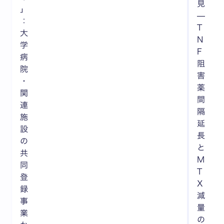
見
」
—
：
T
大
N
学
F
病
阻
院
害
・
薬
関
間
連
隔
施
延
設
長
の
と
共
M
同
T
登
X
録
減
事
量
業
の