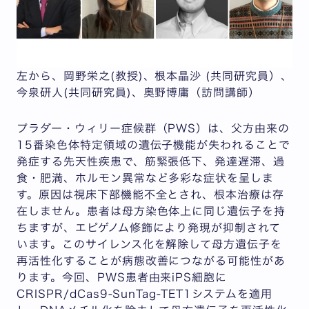
左から、岡野栄之(教授)、根本晶沙 (共同研究員）、
今泉研人(共同研究員)、奥野博庸（訪問講師）
プラダー・ウィリー症候群（PWS）は、父方由来の
15番染色体特定領域の遺伝子機能が失われることで
発症する先天性疾患で、筋緊張低下、発達遅滞、過
食・肥満、ホルモン異常など多彩な症状を呈しま
す。原因は視床下部機能不全とされ、根本治療は存
在しません。患者は母方染色体上に同じ遺伝子を持
ちますが、エピゲノム修飾により発現が抑制されて
います。このサイレンス化を解除して母方遺伝子を
再活性化することが病態改善につながる可能性があ
ります。今回、PWS患者由来iPS細胞に
CRISPR/dCas9-SunTag-TET1システムを適用