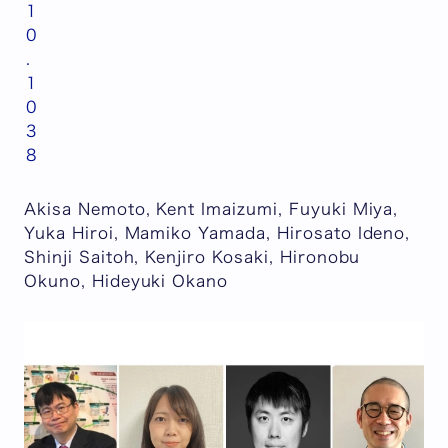
1
0
.
1
0
3
8
Akisa Nemoto, Kent Imaizumi, Fuyuki Miya,
Yuka Hiroi, Mamiko Yamada, Hirosato Ideno,
Shinji Saitoh, Kenjiro Kosaki, Hironobu
Okuno, Hideyuki Okano