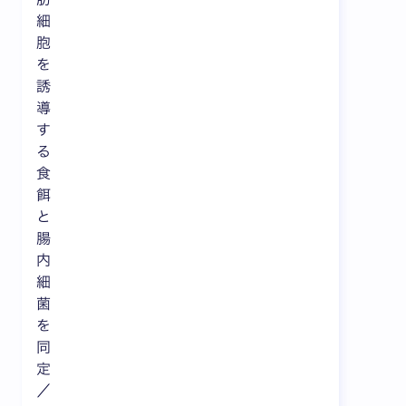
細
胞
を
誘
導
す
る
食
餌
と
腸
内
細
菌
を
同
定
／