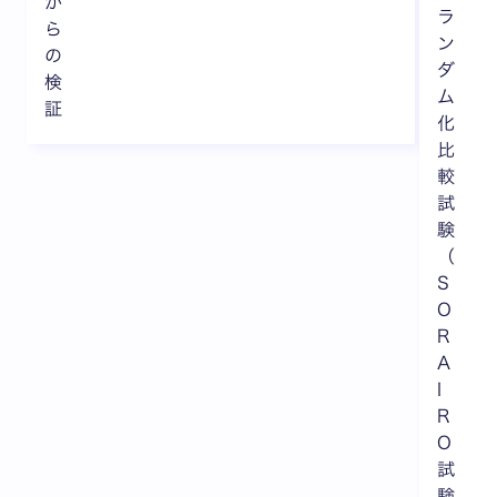
か
ラ
ら
ン
の
ダ
検
ム
証
化
比
較
試
験
（
S
O
R
A
I
R
O
試
験