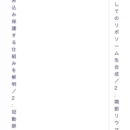
み
し
込
て
み
の
保
リ
護
ボ
す
ソ
る
ー
仕
ム
組
生
み
合
を
成
解
／
明
2
／
:
2
関
:
節
冠
リ
動
ウ
脈
マ