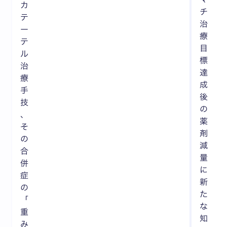
カ
チ
テ
治
ー
療
テ
目
ル
標
治
達
療
成
手
後
技
の
、
薬
そ
剤
の
減
合
量
併
に
症
新
の
た
「
な
重
知
み