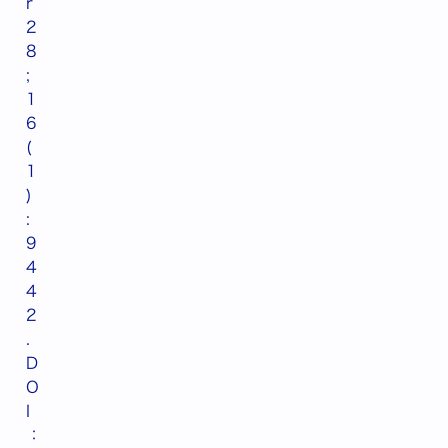
r
2
8
;
1
6
(
1
)
:
9
4
4
2
.
D
O
I
：