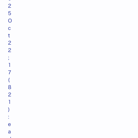
2
5
O
c
t
2
2
;
1
7
(
8
2
1
)
:
e
a