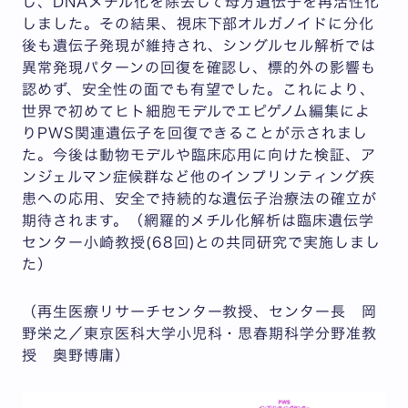
し、DNAメチル化を除去して母方遺伝子を再活性化
しました。その結果、視床下部オルガノイドに分化
後も遺伝子発現が維持され、シングルセル解析では
異常発現パターンの回復を確認し、標的外の影響も
認めず、安全性の面でも有望でした。これにより、
世界で初めてヒト細胞モデルでエピゲノム編集によ
りPWS関連遺伝子を回復できることが示されまし
た。今後は動物モデルや臨床応用に向けた検証、ア
ンジェルマン症候群など他のインプリンティング疾
患への応用、安全で持続的な遺伝子治療法の確立が
期待されます。（網羅的メチル化解析は臨床遺伝学
センター小崎教授(68回)との共同研究で実施しまし
た）
（再生医療リサーチセンター教授、センター長 岡
野栄之／東京医科大学小児科・思春期科学分野准教
授 奥野博庸）