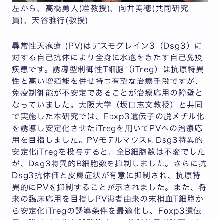
左から、高橋勇人(准教授)、向井美穂(共同研究
員)、天谷雅行(教授)
尋常性天疱瘡 (PV)はデスモグレイン3（Dsg3）に
対する自己抗体により全身に水疱をきたす自己免疫
疾患です。誘導型制御性T細胞（iTreg）は抗原特異
性と高い増殖能を併せ持つ有望な治療手段ですが、
免疫制御能が不安定であることが治療応用の障壁と
なっていました。大阪大学（坂口志文教授）と共同
で実施した本研究では、Foxp3遺伝子の脱メチル化
を誘導し安定化させたiTregを用いてPVへの治療応
用を目指しました。PVモデルマウスにDsg3特異的
安定化iTregを投与すると、全B細胞数は不変でした
が、Dsg3特異的B細胞数を抑制しました。さらに抗
Dsg3抗体価と皮膚症状が有意に抑制され、抗原特
異的にPVを抑制することが示されました。また、将
来の臨床応用を目指しPV患者由来の末梢血T細胞か
ら安定化iTregの誘導条件を最適化し、Foxp3遺伝