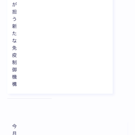
が
担
う
新
た
な
免
疫
制
御
機
構
全3枚中1枚目を表示中
今
月