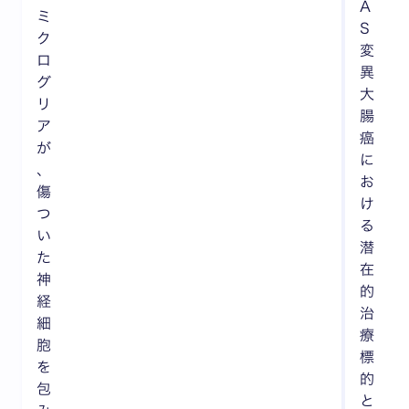
A
ミ
S
ク
変
ロ
異
グ
大
リ
腸
ア
癌
が
に
、
お
傷
け
つ
る
い
潜
た
在
神
的
経
治
細
療
胞
標
を
的
包
と