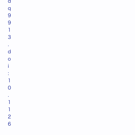
d
q
9
9
1
3
.
d
o
i
:
1
0
.
1
1
2
6