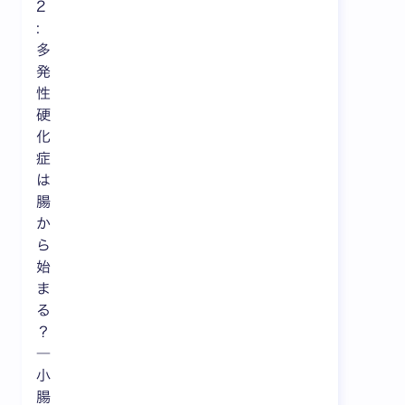
2
:
多
発
性
硬
化
症
は
腸
か
ら
始
ま
る
？
―
小
腸