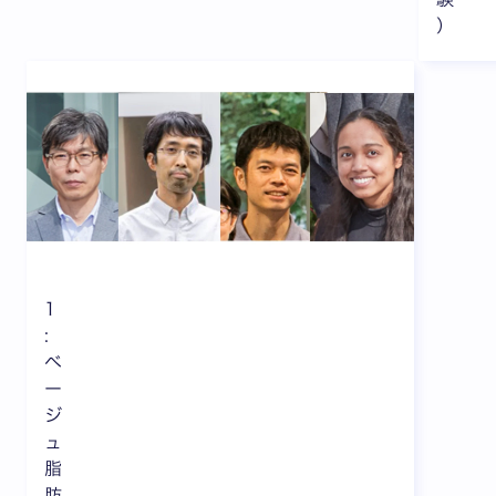
）
1
:
ベ
ー
ジ
ュ
脂
肪