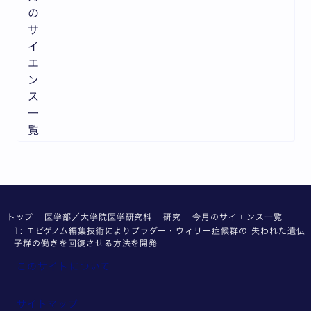
の
サ
イ
エ
ン
ス
一
覧
トップ
医学部／大学院医学研究科
研究
今月のサイエンス一覧
1: エピゲノム編集技術によりプラダー・ウィリー症候群の 失われた遺伝
子群の働きを回復させる方法を開発
このサイトについて
サイトマップ