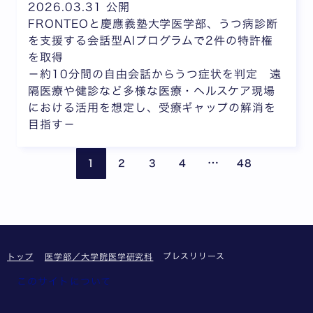
2026.03.31 公開
FRONTEOと慶應義塾大学医学部、うつ病診断
を支援する会話型AIプログラムで2件の特許権
を取得
－約10分間の自由会話からうつ症状を判定 遠
隔医療や健診など多様な医療・ヘルスケア現場
における活用を想定し、受療ギャップの解消を
目指す－
ページが省略されて
前のページ
次の
…
1
2
3
4
48
プレスリリース
トップ
医学部／大学院医学研究科
このサイトについて