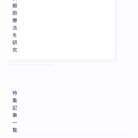
細
胞
療
法
を
研
究
全3枚中1枚目を表示中
特
集
記
事
一
覧