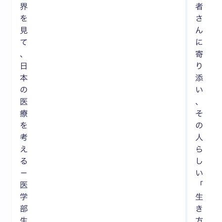
界
者
を
さ
見
ん
て
に
、
寄
日
り
本
添
の
い
医
、
療
そ
を
の
考
人
え
ら
る
し
－
い
医
「
学
生
部
き
生
方