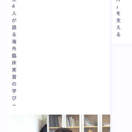
4
」
人
を
が
支
語
え
る
る
海
外
臨
床
実
習
の
学
び
－