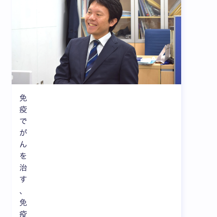
免
疫
で
が
ん
を
治
す
、
免
疫