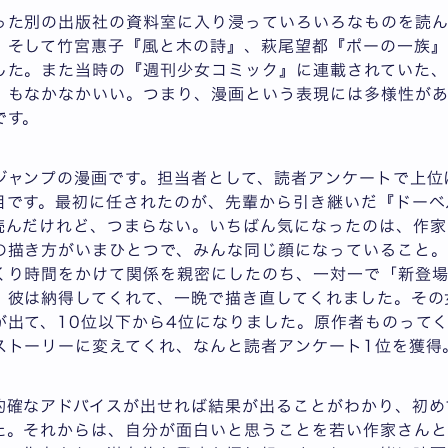
った別の出版社の資料室に入り浸っていろいろなものを読ん
。そして竹宮惠子『風と木の詩』、萩尾望都『ポーの一族』
した。また当時の『週刊少女コミック』に連載されていた、
』もなかなかいい。つまり、漫画という表現には多様性が
です。
ジャンプの漫画です。担当者として、読者アンケートで上位
目です。最初に任されたのが、先輩から引き継いだ『ドーベ
読んだけれど、つまらない。いちばん気になったのは、作家
の描き方がいまひとつで、みんな同じ顔になっていること。
くり時間をかけて関係を親密にしたのち、一対一で「新登場
。彼は納得してくれて、一晩で描き直してくれました。その
が出て、10位以下から4位になりました。原作者ものって
ストーリーに変えてくれ、なんと読者アンケート1位を獲得
的確なアドバイスが出せれば結果が出ることがわかり、初め
た。それからは、自分が面白いと思うことを若い作家さんと