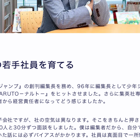
の若手社員を育てる
『Vジャンプ』の創刊編集長を務め、96年に編集長として少
『NARUTO－ナルト－』をヒットさせました。さらに集英社
者から経営責任者になってどう感じましたか。
子会社ですが、社の空気は異なります。そこをきちんと押さ
00人と30分ずつ面談をしました。僕は編集者だから、自分
いた話には必ずバイアスがかかります。社員は真面目で一所