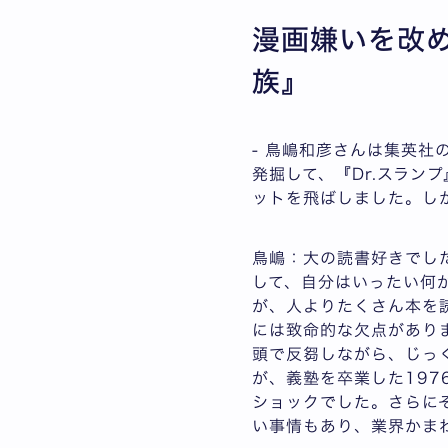
漫画嫌いを改
族』
- 鳥嶋和彦さんは集英社
発掘して、『Dr.スラン
ットを飛ばしました。し
鳥嶋：大の読書好きでし
して、自分はいったい何
が、人よりたくさん本を
には致命的な欠点があり
頭で反芻しながら、じっ
が、義塾を卒業した19
ショックでした。さらに
い事情もあり、業界かま