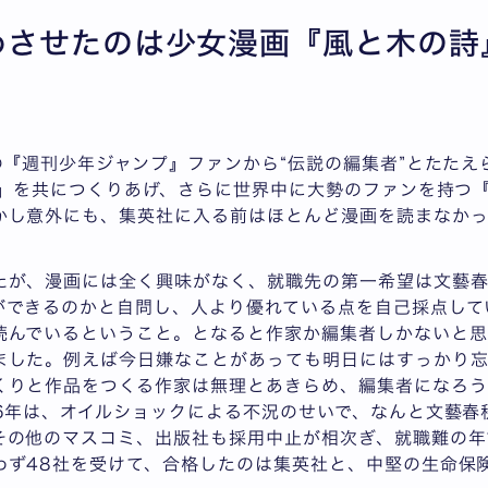
めさせたのは少女漫画『風と木の詩
の『週刊少年ジャンプ』ファンから“伝説の編集者”とたたえ
プ』を共につくりあげ、さらに世界中に大勢のファンを持つ
かし意外にも、集英社に入る前はほとんど漫画を読まなかっ
たが、漫画には全く興味がなく、就職先の第一希望は文藝
ができるのかと自問し、人より優れている点を自己採点して
読んでいるということ。となると作家か編集者しかないと思
ました。例えば今日嫌なことがあっても明日にはすっかり忘
くりと作品をつくる作家は無理とあきらめ、編集者になろう
76年は、オイルショックによる不況のせいで、なんと文藝春
その他のマスコミ、出版社も採用中止が相次ぎ、就職難の年
わず48社を受けて、合格したのは集英社と、中堅の生命保