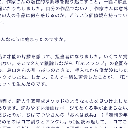
て、作家さんの潜在的な興味を掘り起こすこと。一緒に映画
聞いたりもしました。自分の作品でないと、作家さんは意
他の人の作品に何を感じるのか、どういう価値観を持ってい
す。
そんなふうに始まったのですか。
品に才能の片鱗を感じて、担当者になりました。いくつか掲
ない。そこで2人で議論しながら『Dr.スランプ』の企画
後、鳥山さんの引っ越しのときに、押入れから僕が没にした
クでしたね。しかし、2人で一緒に苦労したことが、『Dr
ヒットを生んだのです。
過程で、新人作家養成メソッドのようなものを見つけました
あります。読みやすい漫画はページをめくる手が止まらない
感じたのが、ちばてつやさんの『おれは鉄兵』（『週刊少年
決めるのはコマ割りとアングル。50回読み返して、1コマ