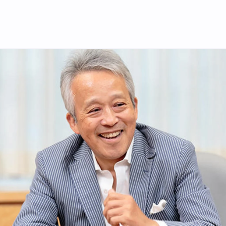
ゴンボール』の鳥山明氏を発掘し、 育てた凄腕の編集者