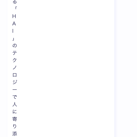
る
「
H
A
I
」
の
テ
ク
ノ
ロ
ジ
ー
で
人
に
寄
り
添