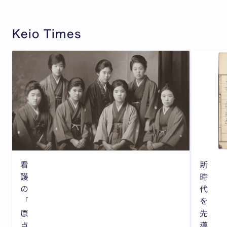
Keio Times
看
新
護
時
の
代
「
を
原
先
点
導