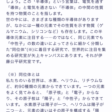
しょう。この「半導体」という言葉は、電気を通す
「導体」と電気を通さない「不導体」の中間の性質
を持つ物質のことを指します。
世の中には、さまざまな種類の半導体があります
が、なかには一種の元素でその性質を示す物質（ゲ
ルマニウム、シリコンなど）も存在します。この半
導体元素に注目する……のではなく、同じ元素でも
「中性子」の数の違いによってさらに細かく分類し
た“同位体”(※)に着目する研究で、世界的に注目を集
める研究室が矢上キャンパスにあります。それが伊
藤公平研究室です。
（※）同位体とは
私たちのいる世界は、水素、ヘリウム、リチウムな
ど、約90種類の元素からできています。一つの元素
をよく見てみると、「原子核」と「電子」からな
り、その原子核は「陽子」と「中性子」からできて
います。 水素原子は陽子が一つ、ヘリウムは陽子が
二つ…と、元素の違いはその原子を構成する「陽