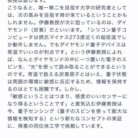
教授は話します。
こうなると、唯一無二を目指す大学の研究者として
は、次の高みを目指す時が来ているということかも
しれません。伊藤教授が次に狙っているのは、ダイ
ヤモンド（炭素）だといいます。「シリコン量子コ
ンピュータは摂氏マイナス273度近くの超低温でし
か動作しません。でもダイヤモンド量子デバイスは
常温でいいのが利点です」という伊藤教授によれ
ば、なんとダイヤモンドの中に一つ置いた電子のス
ピンを、“光”を使って読み取ることができるという
のです。常温で扱える炭素原子とはいえ、量子状態
は周囲の環境に敏感に反応するため、情報を保持す
るのはとても困難です。しかし、
「敏感ということはつまり、感度のいいセンサーに
なり得るということです」と意気込む伊藤教授は
今、量子センシング（量子のスピンを使って膨大な
情報を検知する）という新たなコンセプトの実証
に、得意の同位体工学で挑戦しています。