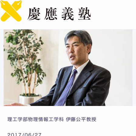
English
量子コンピュータを実現する鍵は「シリコン」？ －同位体
に魅せられた30年、そしてダイヤモンド－
理工学部物理情報工学科 伊藤公平教授
2017/06/27