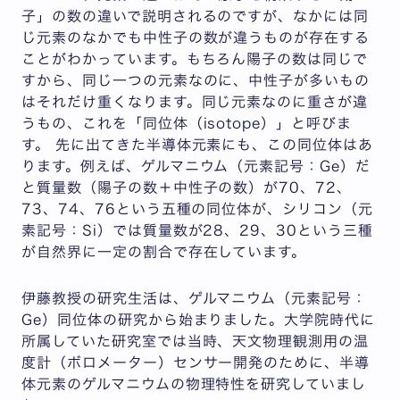
子」の数の違いで説明されるのですが、なかには同
じ元素のなかでも中性子の数が違うものが存在する
ことがわかっています。もちろん陽子の数は同じで
すから、同じ一つの元素なのに、中性子が多いもの
はそれだけ重くなります。同じ元素なのに重さが違
うもの、これを「同位体（isotope）」と呼びま
す。 先に出てきた半導体元素にも、この同位体はあ
ります。例えば、ゲルマニウム（元素記号：Ge）だ
と質量数（陽子の数＋中性子の数）が70、72、
73、74、76という五種の同位体が、シリコン（元
素記号：Si）では質量数が28、29、30という三種
が自然界に一定の割合で存在しています。
伊藤教授の研究生活は、ゲルマニウム（元素記号：
Ge）同位体の研究から始まりました。大学院時代に
所属していた研究室では当時、天文物理観測用の温
度計（ボロメーター）センサー開発のために、半導
体元素のゲルマニウムの物理特性を研究していまし