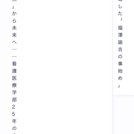
」
し
か
た
ら
「
未
福
来
澤
へ
諭
─
吉
─
の
看
事
護
始
医
め
療
」
学
部
2
5
年
の