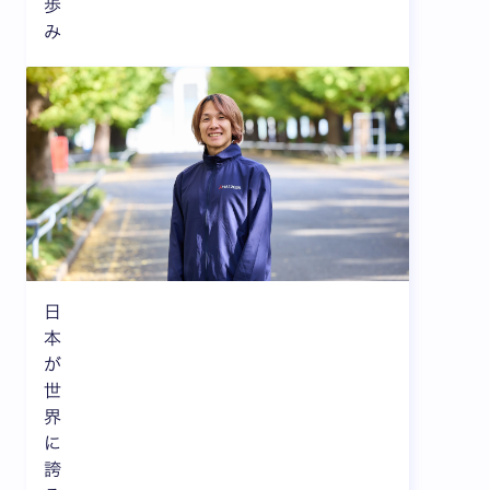
歩
み
日
本
が
世
界
に
誇