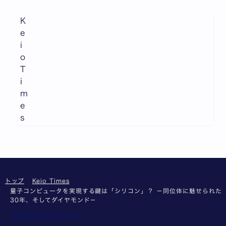
K
e
i
o
T
i
m
e
s
トップ
Keio Times
量子コンピュータを実現する鍵は「シリコン」？ －同位体に魅せられた
30年、そしてダイヤモンド－
このサイトについて