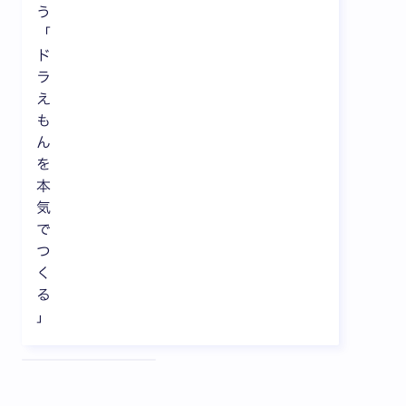
う
「
ド
ラ
え
も
ん
を
本
気
で
つ
く
る
」
全3枚中1枚目を表示中