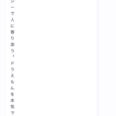
ジ
ー
で
人
に
寄
り
添
う
「
ド
ラ
え
も
ん
を
本
気
で