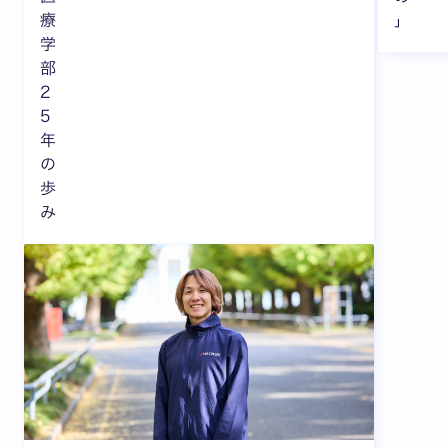
療
」
学
部
2
5
年
の
歩
み