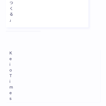
つ
く
る
」
全3枚中1枚目を表示中
K
e
i
o
T
i
m
e
s