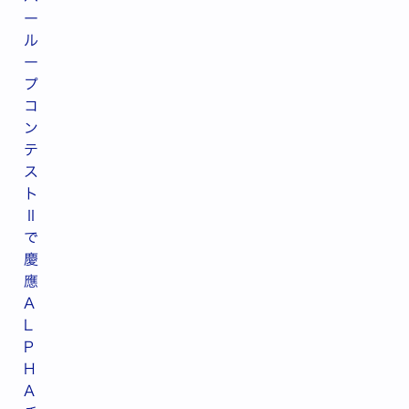
ー
ル
ー
プ
コ
ン
テ
ス
ト
Ⅱ
で
慶
應
A
L
P
H
A