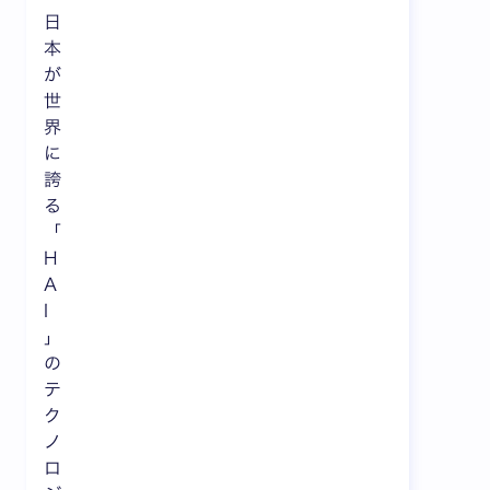
日
本
が
世
界
に
誇
る
「
H
A
I
」
の
テ
ク
ノ
ロ