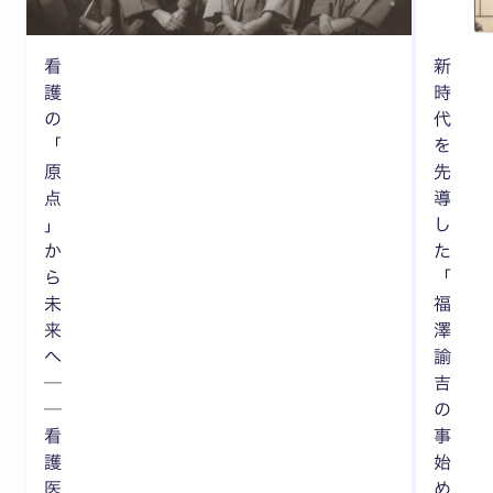
看
新
護
時
の
代
「
を
原
先
点
導
」
し
か
た
ら
「
未
福
来
澤
へ
諭
─
吉
─
の
看
事
護
始
医
め