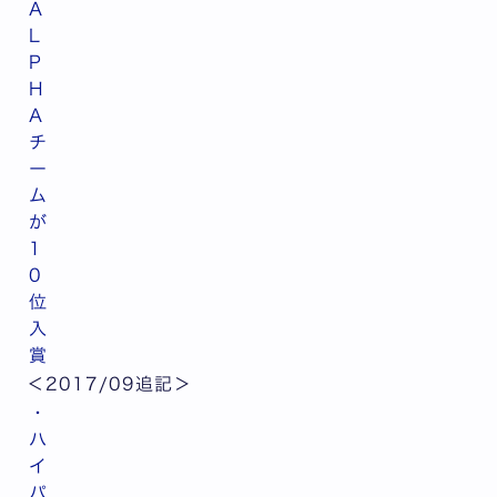
A
L
P
H
A
チ
ー
ム
が
1
0
位
入
賞
＜2017/09追記＞
・
ハ
イ
パ