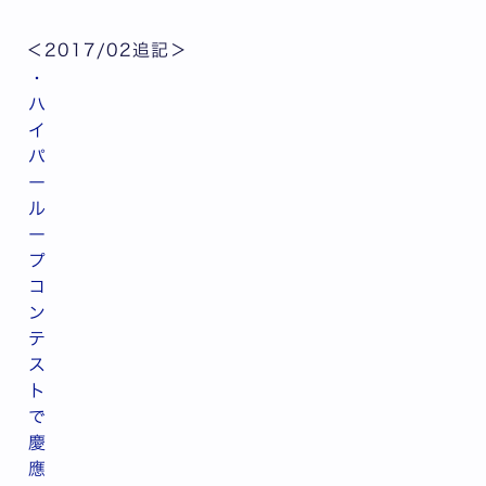
＜2017/02追記＞
・
ハ
イ
パ
ー
ル
ー
プ
コ
ン
テ
ス
ト
で
慶
應