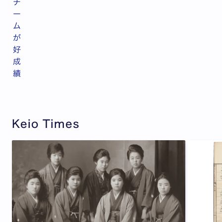
チ
ー
ム
が
好
成
績
Keio Times