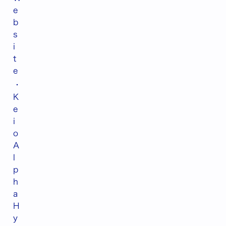
e
b
s
i
t
e
・
K
e
i
o
A
l
p
h
a
H
y