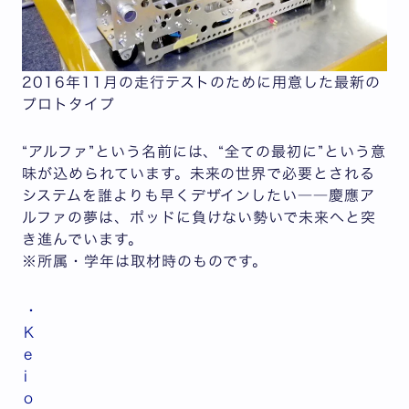
2016年11月の走行テストのために用意した最新の
プロトタイプ
“アルファ”という名前には、“全ての最初に”という意
味が込められています。未来の世界で必要とされる
システムを誰よりも早くデザインしたい――慶應ア
ルファの夢は、ポッドに負けない勢いで未来へと突
き進んでいます。
※所属・学年は取材時のものです。
・
K
e
i
o