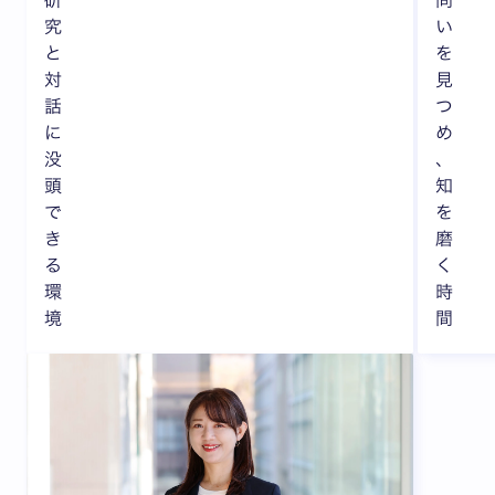
究
い
と
を
対
見
話
つ
に
め
没
、
頭
知
で
を
き
磨
る
く
環
時
境
間