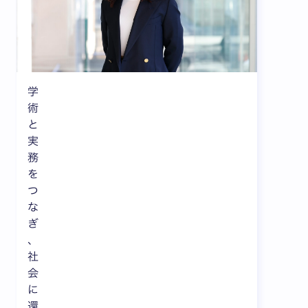
学
術
と
実
務
を
つ
な
ぎ
、
社
会
に
還