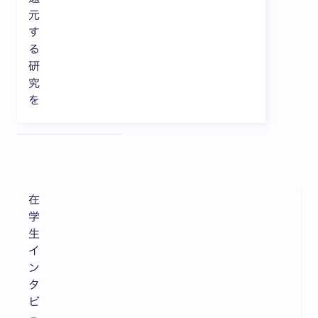
元
す
る
研
究
を
全3枚中1枚目を表示中
在
学
生
イ
ン
タ
ビ