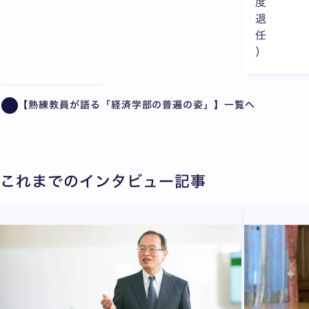
度
退
任
）
全10枚中1枚目を表示中
【熟練教員が語る「経済学部の普遍の姿」】一覧へ
これまでのインタビュー記事