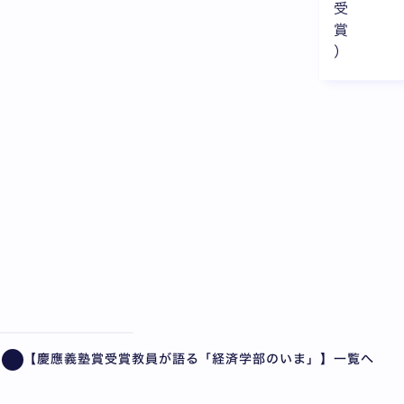
受
賞
）
全10枚中1枚目を表示中
【慶應義塾賞受賞教員が語る「経済学部のいま」】一覧へ