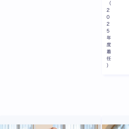
（
2
0
2
5
年
度
着
任
）