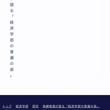
語
る
「
経
済
学
部
の
普
遍
の
姿
」
トップ
経済学部
研究
熟練教員が語る「経済学部の普遍の姿」