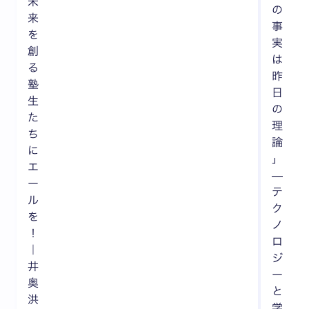
未
の
来
事
を
実
創
は
る
昨
塾
日
生
の
た
理
ち
論
に
」
エ
—
ー
テ
ル
ク
を
ノ
！
ロ
｜
ジ
井
ー
奥
と
洪
学