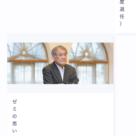
度
退
任
）
ゼ
ミ
の
思
い