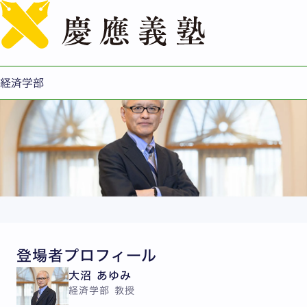
English
環境経済学と半学半教｜大沼 あゆみ（2025年度退任）
経済学部
登場者プロフィール
大沼 あゆみ
経済学部 教授