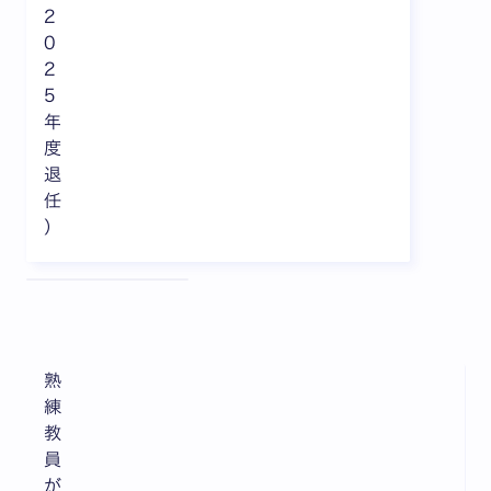
2
0
2
5
年
度
退
任
）
全3枚中1枚目を表示中
熟
練
教
員
が