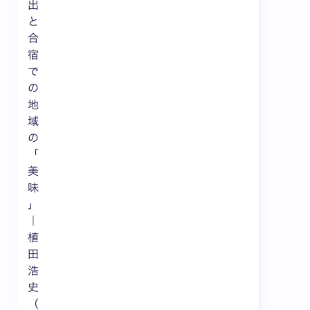
出
と
合
宿
で
の
地
域
の
「
美
味
」
｜
植
田
浩
史
（