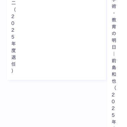
二
術
（
・
2
教
0
育
2
の
5
明
年
日
度
｜
退
前
任
島
）
和
也
（
2
0
2
5
年