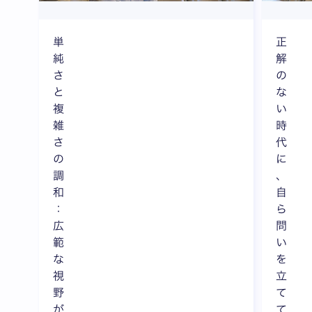
単
正
純
解
さ
の
と
な
複
い
雑
時
さ
代
の
に
調
、
和
自
：
ら
広
問
範
い
な
を
視
立
野
て
が
て