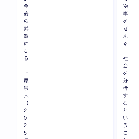
今
物
後
事
の
を
武
考
器
え
に
る
な
ー
る
社
｜
会
上
を
原
分
崇
析
人
す
（
る
2
と
0
い
2
う
5
こ