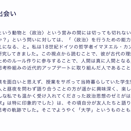
出会い
という動物と〈政治〉という営みの間には切っても切れない
か？」という問いに対しては、「〈政治〉を行うための能力
えになる、と。私は18世紀ドイツの哲学者イマヌエル・カ
研究してきました。この視点から読むことで、彼が古代の理
ためのルール作りに参与することで、人間は真に人間となる
思考枠組みの近代的アップデートに取り組んだ人であること
業を面白いと思えず、授業をサボって当時暮らしていた学生
人と昼夜を問わず語り合うことの方が遥かに興味深く、楽し
んな私でも温かく受け入れてくださった政治思想のゼミがは
家』は特に印象的でした）は、その頃自分が友人たちと語
思考の軌跡でした。そこでようやく「大学」というものとも