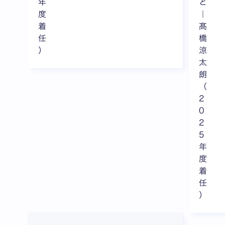
年
と
度
｜
着
髙
任
橋
）
涼
太
朗
（
2
0
2
5
年
度
着
任
）