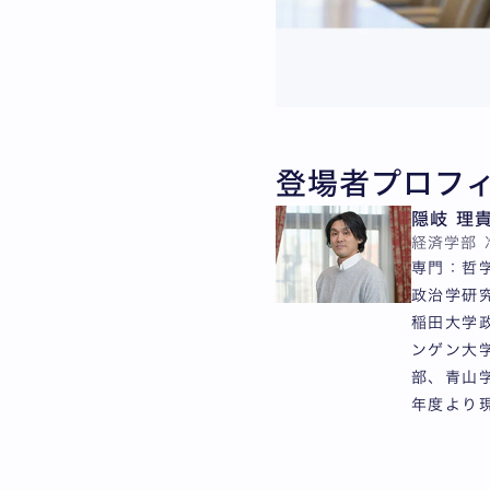
登場者プロフ
隠岐 理
経済学部 
専門：哲学
政治学研究
稲田大学政
ンゲン大学
部、青山
年度より