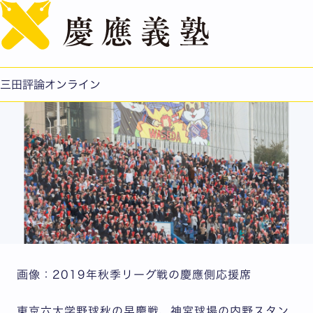
English
早慶戦のデコレーション （大看板）
公開日：2022.10.28
三田評論オンライン
画像：2019年秋季リーグ戦の慶應側応援席
東京六大学野球秋の早慶戦、神宮球場の内野スタン