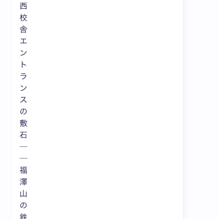
西
校
舎
エ
ン
ト
ラ
ン
ス
の
敷
石
─
─
福
澤
山
の
鉄