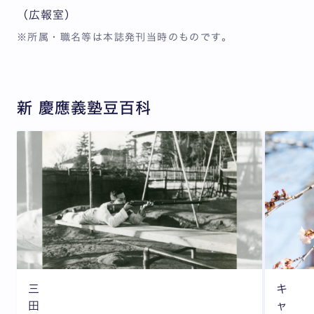
（広報室）
※所属・職名等は本誌発刊当時のものです。
新 慶應義塾豆百科
三
キ
田
ャ