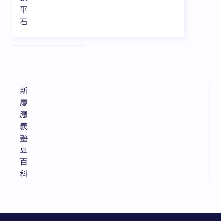
平
石
全3枚中1枚目を表示中
新
慶
應
義
塾
豆
百
科