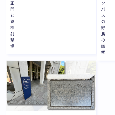
正
ン
門
パ
と
ス
狭
の
窄
野
射
鳥
撃
の
場
四
季