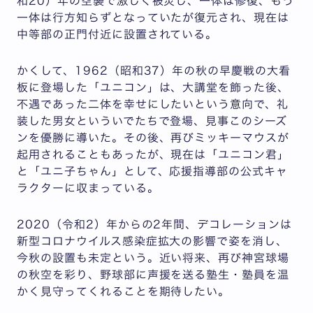
和20）年の空襲で激しく被災し、一体は修復、もう
一体は行方知らずとなっていたが復元され、現在は
中等部の正門付近に設置されている。
かくして、1962（昭和37）年の秋の早慶戦の大看
板に登場した「ユニコン」は、大講堂を飾った後、
不遇であった二体を幸せにしたいという意向で、礼
装した男女といういでたちで登場、見事このシーズ
ンを優勝に導いた。その後、再びミッキーマウスが
起用されることもあったが、現在は「ユニコン君」
と「ユニ子ちゃん」として、応援指導部の公式キャ
ラクターに収まっている。
2020（令和2）年からの2年間、デコレーションは
新型コロナウイルス感染症拡大の影響で姿を消し、
今秋の設置も未定という。近い将来、再び神宮球場
の秋空を彩り、野球部に声援を送る塾生・塾員を温
かく見守ってくれることを期待したい。