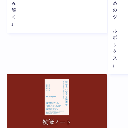
み
め
解
の
く
ツ
』
ー
ル
ボ
ッ
ク
ス
』