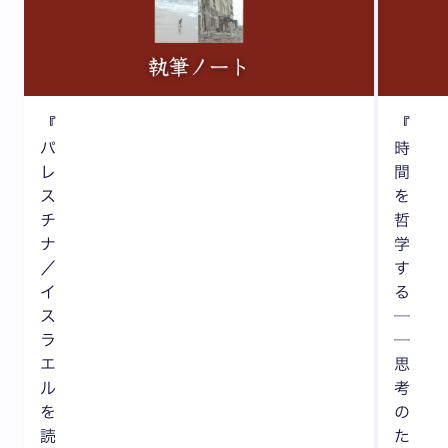
『
『
パ
時
レ
間
ス
を
チ
哲
ナ
学
／
す
イ
る
ス
─
ラ
─
エ
思
ル
考
を
の
読
た