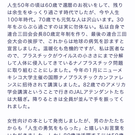
人生50年の頃は60歳で還暦のお祝いをして、残り
は余生をゆっくり過ごす時代でしたが、今や人生
100年時代。70歳でも元気な人は沢山います。30
年をぶらぶら過ごすのは実に勿体ない。私は自身で
連合三田会会長80歳定年制を作り、最後の連合三田
会大会の挨拶で、これからは地球の病気を診ますと
宣言しました。温暖化も危機的ですが、私は医者な
ので、プラスチックがウイルスの小ささにまで分解
して人体に侵入してきているナノプラスチック問題
に取り組むことにしました。今年の1月にニューメ
キシコ大学主催の国際ナノプラスチックカンファレ
ンスに招待されて講演しました。82歳でのアメリカ
学会講演ということで行きのJALアテンダントたち
は大騒ぎ。降りるときは全員が並んで手を振ってく
れました。
女性向けの本として発売しましたが、男のかたたち
からも「人生の勇気をもらった」と嬉しいお言葉を