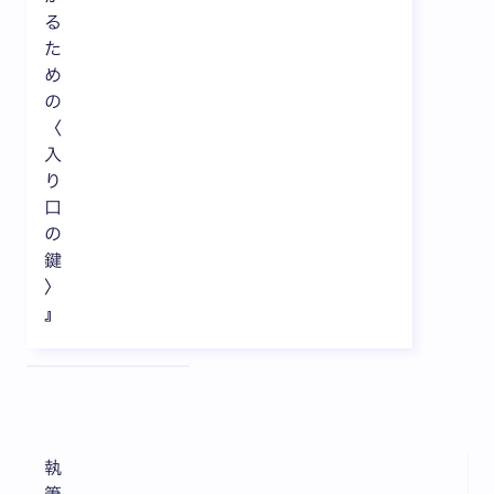
る
た
め
の
〈
入
り
口
の
鍵
〉
』
全3枚中1枚目を表示中
執