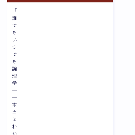
『
誰
で
も
い
つ
で
も
論
理
学
─
─
本
当
に
わ
か