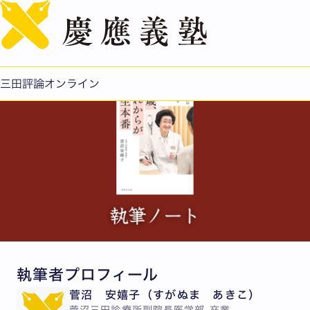
English
『80歳、これからが人生本番』
公開日：2026.06.09
三田評論オンライン
執筆者プロフィール
菅沼 安嬉子（すがぬま あきこ）