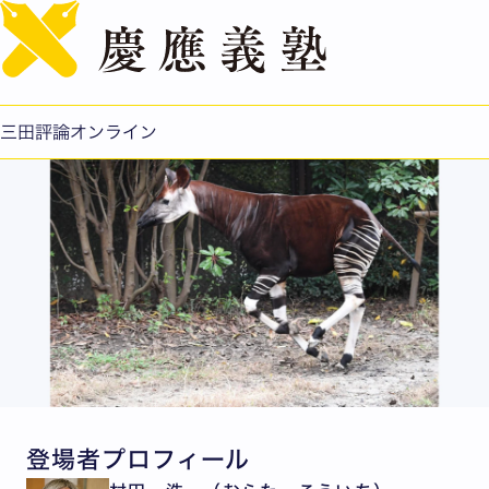
English
【特集：動物園を考える】座談会：問い直される動物園の
役割
公開日：2017.06.01
三田評論オンライン
登場者プロフィール