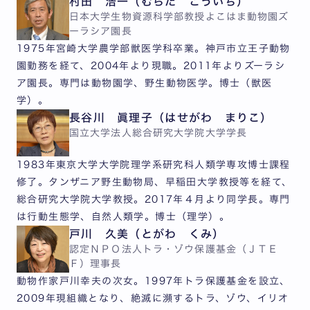
村田 浩一（むらた こういち）
日本大学生物資源科学部教授よこはま動物園ズ
ーラシア園長
1975年宮崎大学農学部獣医学科卒業。神戸市立王子動物
園勤務を経て、2004年より現職。2011年よりズーラシ
ア園長。専門は動物園学、野生動物医学。博士（獣医
学）。
長谷川 眞理子（はせがわ まりこ）
国立大学法人総合研究大学院大学学長
1983年東京大学大学院理学系研究科人類学専攻博士課程
修了。タンザニア野生動物局、早稲田大学教授等を経て、
総合研究大学院大学教授。2017年４月より同学長。専門
は行動生態学、自然人類学。博士（理学）。
戸川 久美（とがわ くみ）
認定ＮＰＯ法人トラ・ゾウ保護基金（ＪＴＥ
Ｆ）理事長
動物作家戸川幸夫の次女。1997年トラ保護基金を設立、
2009年現組織となり、絶滅に瀕するトラ、ゾウ、イリオ