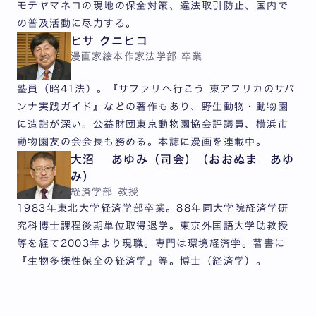
モテヤマネコの現地の保全対策、違法取引防止、国内で
の普及活動に尽力する。
ヒサ クニヒコ
漫画家
絵本作家
法学部 卒業
塾員（昭41法）。『サファリへ行こう 東アフリカのサバ
ンナ実践ガイド』などの著作もあり、野生動物・動物園
に造詣が深い。公益財団東京動物園協会評議員、横浜市
動物園友の会会長も務める。本誌に漫画を連載中。
大沼 あゆみ（司会）（おおぬま あゆ
み）
経済学部 教授
1983年東北大学経済学部卒業。88年同大学院経済学研
究科博士課程後期単位取得退学。東京外国語大学助教授
等を経て2003年より現職。専門は環境経済学。著書に
『生物多様性保全の経済学』等。博士（経済学）。