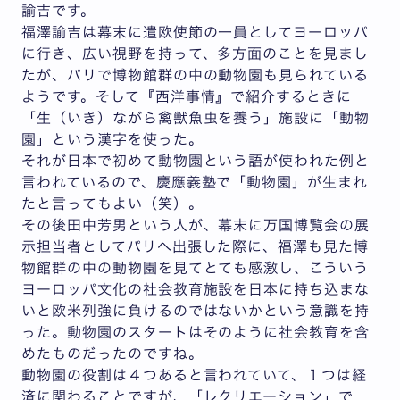
諭吉です。
福澤諭吉は幕末に遣欧使節の一員としてヨーロッパ
に行き、広い視野を持って、多方面のことを見まし
たが、パリで博物館群の中の動物園も見られている
ようです。そして『西洋事情』で紹介するときに
「生（いき）ながら禽獣魚虫を養う」施設に「動物
園」という漢字を使った。
それが日本で初めて動物園という語が使われた例と
言われているので、慶應義塾で「動物園」が生まれ
たと言ってもよい（笑）。
その後田中芳男という人が、幕末に万国博覧会の展
示担当者としてパリへ出張した際に、福澤も見た博
物館群の中の動物園を見てとても感激し、こういう
ヨーロッパ文化の社会教育施設を日本に持ち込まな
いと欧米列強に負けるのではないかという意識を持
った。動物園のスタートはそのように社会教育を含
めたものだったのですね。
動物園の役割は４つあると言われていて、１つは経
済に関わることですが、「レクリエーション」で