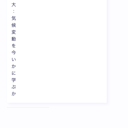
大
：
気
候
変
動
を
今
い
か
に
学
ぶ
か
全3枚中1枚目を表示中