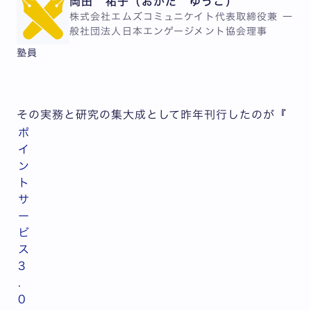
岡田 祐子（おかだ ゆうこ）
株式会社エムズコミュニケイト代表取締役兼 一
般社団法人日本エンゲージメント協会理事
塾員
その実務と研究の集大成として昨年刊行したのが『
ポ
イ
ン
ト
サ
ー
ビ
ス
3
.
0