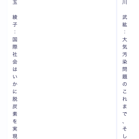
玉
川
綾
武
子
紘
：
：
国
大
際
気
社
汚
会
染
は
問
い
題
か
の
に
こ
脱
れ
炭
ま
素
で
を
、
実
そ
現
し