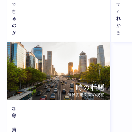
で
て
き
こ
る
れ
の
か
か
ら
加
藤
貴