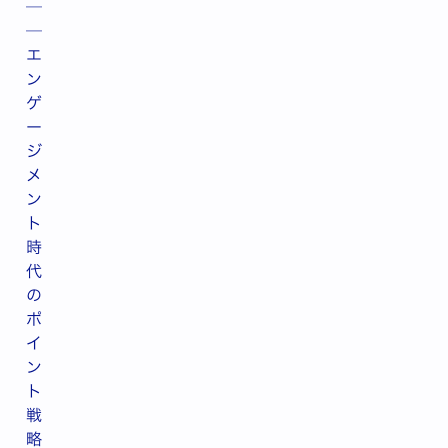
─
─
エ
ン
ゲ
ー
ジ
メ
ン
ト
時
代
の
ポ
イ
ン
ト
戦
略