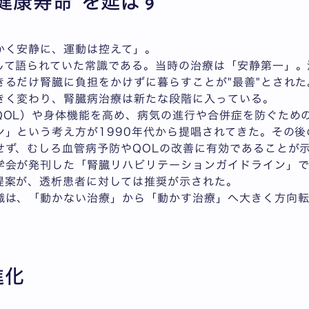
健康寿命"を延ばす
かく安静に、運動は控えて」。
して語られていた常識である。当時の治療は「安静第一」。
きるだけ腎臓に負担をかけずに暮らすことが"最善"とされた
きく変わり、腎臓病治療は新たな段階に入っている。
QOL）や身体機能を高め、病気の進行や合併症を防ぐため
ン」という考え方が1990年代から提唱されてきた。その
ず、むしろ血管病予防やQOLの改善に有効であることが示
学会が発刊した「腎臓リハビリテーションガイドライン」
提案が、透析患者に対しては推奨が示された。
識は、「動かない治療」から「動かす治療」へ大きく方向
進化