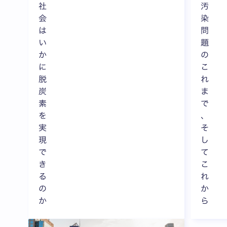
社
汚
会
染
は
問
い
題
か
の
に
こ
脱
れ
炭
ま
素
で
を
、
実
そ
現
し
で
て
き
こ
る
れ
の
か
か
ら