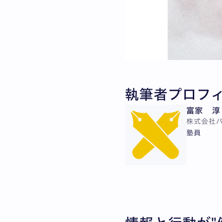
執筆者プロフ
富家 淳
株式会社
塾員