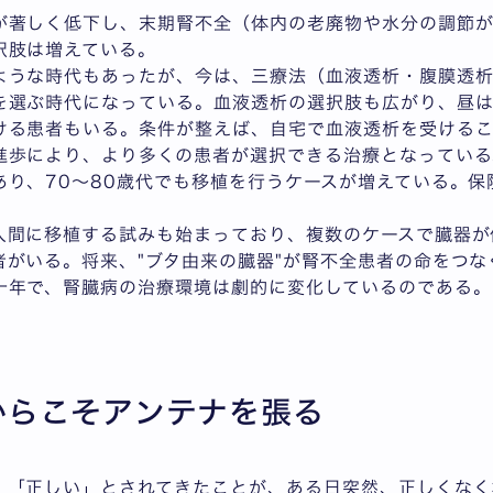
が著しく低下し、末期腎不全（体内の老廃物や水分の調節
択肢は増えている。
ような時代もあったが、今は、三療法（血液透析・腹膜透
を選ぶ時代になっている。血液透析の選択肢も広がり、昼
ける患者もいる。条件が整えば、自宅で血液透析を受ける
進歩により、より多くの患者が選択できる治療となっている
あり、70～80歳代でも移植を行うケースが増えている。保
人間に移植する試みも始まっており、複数のケースで臓器が
者がいる。将来、"ブタ由来の臓器"が腎不全患者の命をつ
十年で、腎臓病の治療環境は劇的に変化しているのである。
からこそアンテナを張る
、「正しい」とされてきたことが、ある日突然、正しくなく