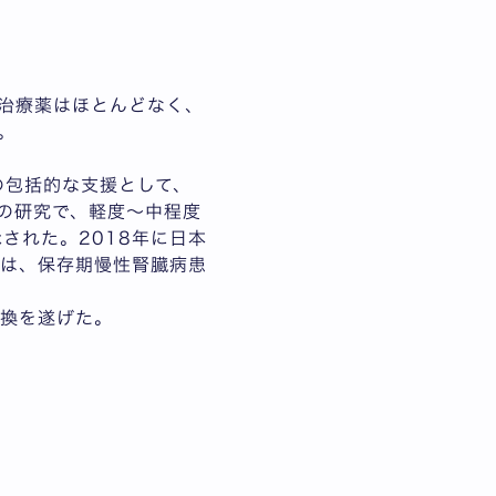
治療薬はほとんどなく、
。
の包括的な支援として、
後の研究で、軽度～中程度
された。2018年に日本
では、保存期慢性腎臓病患
転換を遂げた。