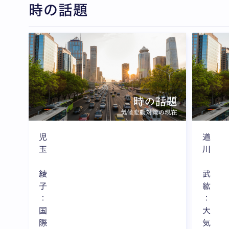
時の話題
全3枚中1枚目を表示中
児
道
玉
川
綾
武
子
紘
：
：
国
大
際
気