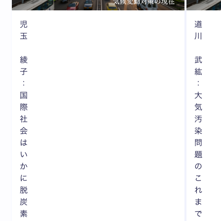
児
道
玉
川
綾
武
子
紘
：
：
国
大
際
気
社
汚
会
染
は
問
い
題
か
の
に
こ
脱
れ
炭
ま
素
で