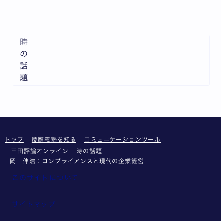
全3枚中1枚目を表示中
時
の
話
題
トップ
慶應義塾を知る
コミュニケーションツール
三田評論オンライン
時の話題
岡 伸浩：コンプライアンスと現代の企業経営
このサイトについて
サイトマップ