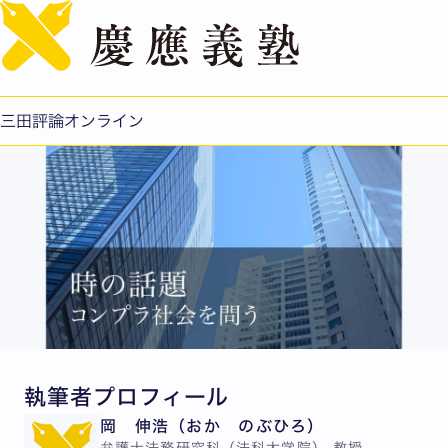
English
岡 伸浩：コンプライアンスと現代の企業経営
公開日：2024.09.02
三田評論オンライン
執筆者プロフィール
岡 伸浩（おか のぶひろ）