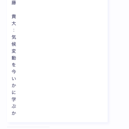
藤
貴
大
：
気
候
変
動
を
今
い
か
に
学
ぶ
か