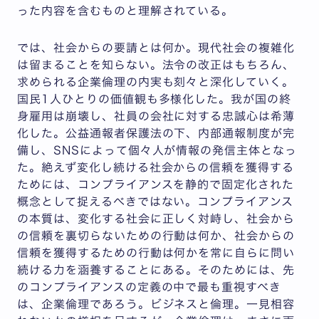
った内容を含むものと理解されている。
では、社会からの要請とは何か。現代社会の複雑化
は留まることを知らない。法令の改正はもちろん、
求められる企業倫理の内実も刻々と深化していく。
国民1人ひとりの価値観も多様化した。我が国の終
身雇用は崩壊し、社員の会社に対する忠誠心は希薄
化した。公益通報者保護法の下、内部通報制度が完
備し、SNSによって個々人が情報の発信主体となっ
た。絶えず変化し続ける社会からの信頼を獲得する
ためには、コンプライアンスを静的で固定化された
概念として捉えるべきではない。コンプライアンス
の本質は、変化する社会に正しく対峙し、社会から
の信頼を裏切らないための行動は何か、社会からの
信頼を獲得するための行動は何かを常に自らに問い
続ける力を涵養することにある。そのためには、先
のコンプライアンスの定義の中で最も重視すべき
は、企業倫理であろう。ビジネスと倫理。一見相容