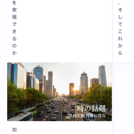
を
、
実
そ
現
し
で
て
き
こ
る
れ
の
か
か
ら
加