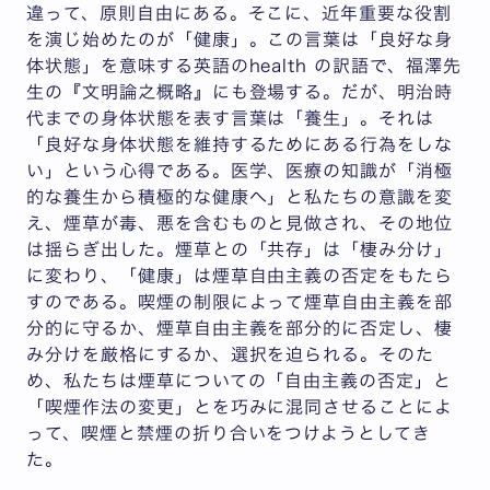
違って、原則自由にある。そこに、近年重要な役割
を演じ始めたのが「健康」。この言葉は「良好な身
体状態」を意味する英語のhealth の訳語で、福澤先
生の『文明論之概略』にも登場する。だが、明治時
代までの身体状態を表す言葉は「養生」。それは
「良好な身体状態を維持するためにある行為をしな
い」という心得である。医学、医療の知識が「消極
的な養生から積極的な健康へ」と私たちの意識を変
え、煙草が毒、悪を含むものと見做され、その地位
は揺らぎ出した。煙草との「共存」は「棲み分け」
に変わり、「健康」は煙草自由主義の否定をもたら
すのである。喫煙の制限によって煙草自由主義を部
分的に守るか、煙草自由主義を部分的に否定し、棲
み分けを厳格にするか、選択を迫られる。そのた
め、私たちは煙草についての「自由主義の否定」と
「喫煙作法の変更」とを巧みに混同させることによ
って、喫煙と禁煙の折り合いをつけようとしてき
た。