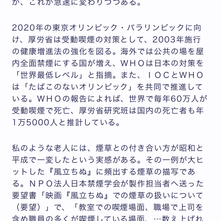
が、これが急速に変わりつつある。
2020年の東京オリンピック・パラリンピックに向
け、厚労省は受動喫煙の対策として、2003年施行
の健康増進法の強化を図る。海外では公共の場を屋
内全面禁煙にする国が増え、ＷＨＯは日本の対策を
「世界最低レベル」と指摘。また、ＩＯＣとＷＨＯ
は「たばこのないオリンピック」を共同で推進して
いる。ＷＨＯの報告によれば、世界で毎年60万人が
受動喫煙で死亡、厚労省研究班は国内の死亡者も年
1万5000人と推計している。
私のような老人には、煙草との付き合い方が昭和と
平成で一変したという実感がある。その一例が大ヒ
ットした『風立ちぬ』に頻出する煙草の描写であ
る。ＮＰＯ法人日本禁煙学会が製作担当者へ送った
要望書「映画『風立ちぬ』での煙草の扱いについて
（要望）」で、「教室での喫煙場面、職場で上司を
含め職員の多くが喫煙している場面、…数え上げれ