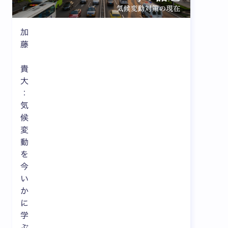
加
藤
貴
大
：
気
候
変
動
を
今
い
か
に
学
ぶ