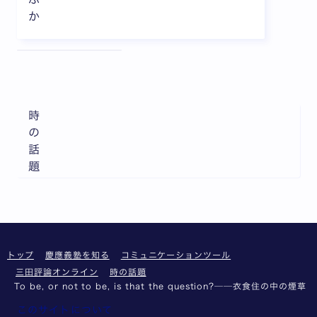
か
全3枚中1枚目を表示中
時
の
話
題
トップ
慶應義塾を知る
コミュニケーションツール
三田評論オンライン
時の話題
To be, or not to be, is that the question?──衣食住の中の煙草
このサイトについて