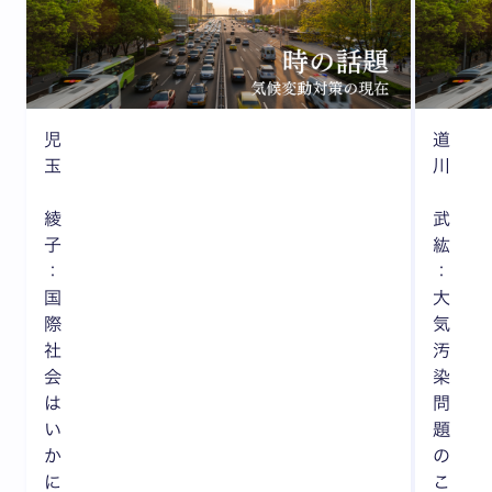
児
道
玉
川
綾
武
子
紘
：
：
国
大
際
気
社
汚
会
染
は
問
い
題
か
の
に
こ