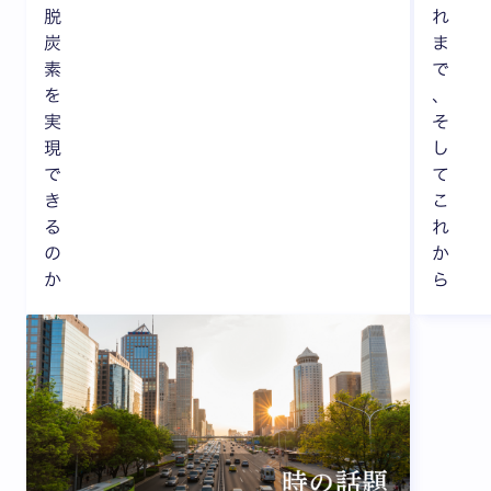
脱
れ
炭
ま
素
で
を
、
実
そ
現
し
で
て
き
こ
る
れ
の
か
か
ら