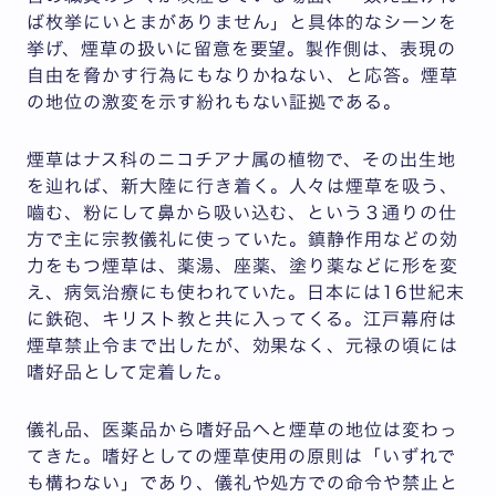
ば枚挙にいとまがありません」と具体的なシーンを
挙げ、煙草の扱いに留意を要望。製作側は、表現の
自由を脅かす行為にもなりかねない、と応答。煙草
の地位の激変を示す紛れもない証拠である。
煙草はナス科のニコチアナ属の植物で、その出生地
を辿れば、新大陸に行き着く。人々は煙草を吸う、
嚙む、粉にして鼻から吸い込む、という３通りの仕
方で主に宗教儀礼に使っていた。鎮静作用などの効
力をもつ煙草は、薬湯、座薬、塗り薬などに形を変
え、病気治療にも使われていた。日本には16世紀末
に鉄砲、キリスト教と共に入ってくる。江戸幕府は
煙草禁止令まで出したが、効果なく、元禄の頃には
嗜好品として定着した。
儀礼品、医薬品から嗜好品へと煙草の地位は変わっ
てきた。嗜好としての煙草使用の原則は「いずれで
も構わない」であり、儀礼や処方での命令や禁止と