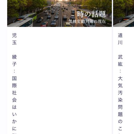
児
道
玉
川
綾
武
子
紘
：
：
国
大
際
気
社
汚
会
染
は
問
い
題
か
の
に
こ