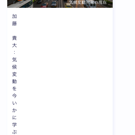
加
藤
貴
大
：
気
候
変
動
を
今
い
か
に
学
ぶ