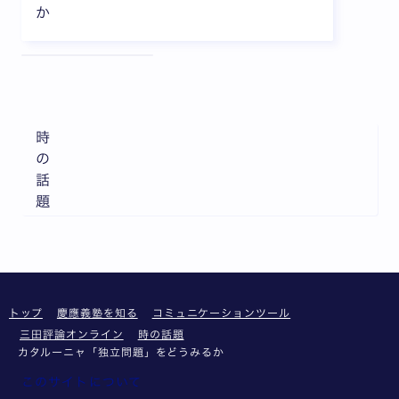
か
全3枚中1枚目を表示中
時
の
話
題
トップ
慶應義塾を知る
コミュニケーションツール
三田評論オンライン
時の話題
カタルーニャ「独立問題」をどうみるか
このサイトについて