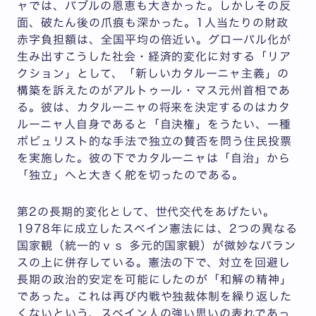
ャでは、バブルの恩恵も大きかった。しかしその反
面、破たん後の爪痕も深かった。1人当たりの財政
赤字負担額は、全国平均の倍近い。グローバル化が
生み出すこうした社会・経済的変化に対する「リア
クション」として、「新しいカタルーニャ主義」の
構築を訴えたのがアルトゥール・マス元州首相であ
る。彼は、カタルーニャの将来を決定するのはカタ
ルーニャ人自身であると「自決権」をうたい、一種
ポピュリスト的な手法で独立の賛否を問う住民投票
を実施した。彼の下でカタルーニャは「自治」から
「独立」へと大きく舵を切ったのである。
第2の長期的変化として、世代交代をあげたい。
1978年に成立したスペイン憲法には、2つの異なる
国家観（統一的ｖｓ 多元的国家観）が微妙なバラン
スの上に併存している。憲法の下で、対立を回避し
長期の政治的安定を可能にしたのが「和解の精神」
であった。これは再び内戦や独裁体制を繰り返した
くないという、スペイン人の強い思いの表れであっ