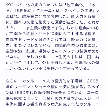
グローバル化の波のふたつめは「脱工業化」であ
る。19世紀にカタルーニャは「スペインの工場」と
よばれ、綿産業の発展で繁栄した。経済力を背景
に、固有の文化を復興する運動が広がった。これが
カタルーニャ主義の源流である。しかし産業の中心
が工業から金融・サービス業にシフトする過程で、
首都マドリードが政治力だけでなく経済力（金融
力）もつけはじめている。国際競争力の強化には、
空港や港、鉄道、道路などのインフラの整備が欠か
せない。しかしカタルーニャ住民の中には、国に納
めた税金に比して、公共投資など国から地元への還
元が少ないという不公平感がくすぶっている。
さらに、カタルーニャ人の経済的な不満は、2008
年のリーマン・ショック後に一気に強まる。スペイ
ンは1990年代以降長期の好景気に沸いた。ユーロ
圏の成立によって、低金利の外国資本が流入し、地
中海に面する観光資源や産業に恵まれたカタルーニ