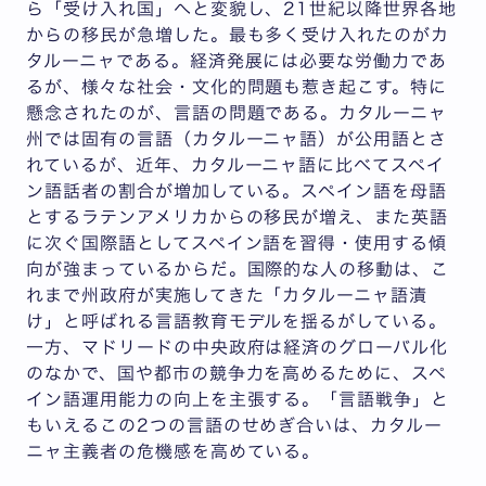
ら「受け入れ国」へと変貌し、21世紀以降世界各地
からの移民が急増した。最も多く受け入れたのがカ
タルーニャである。経済発展には必要な労働力であ
るが、様々な社会・文化的問題も惹き起こす。特に
懸念されたのが、言語の問題である。カタルーニャ
州では固有の言語（カタルーニャ語）が公用語とさ
れているが、近年、カタルーニャ語に比べてスペイ
ン語話者の割合が増加している。スペイン語を母語
とするラテンアメリカからの移民が増え、また英語
に次ぐ国際語としてスペイン語を習得・使用する傾
向が強まっているからだ。国際的な人の移動は、こ
れまで州政府が実施してきた「カタルーニャ語漬
け」と呼ばれる言語教育モデルを揺るがしている。
一方、マドリードの中央政府は経済のグローバル化
のなかで、国や都市の競争力を高めるために、スペ
イン語運用能力の向上を主張する。「言語戦争」と
もいえるこの2つの言語のせめぎ合いは、カタルー
ニャ主義者の危機感を高めている。