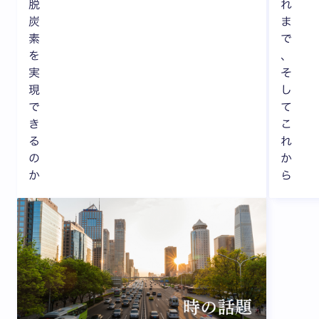
脱
れ
炭
ま
素
で
を
、
実
そ
現
し
で
て
き
こ
る
れ
の
か
か
ら