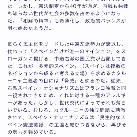
た。しかし、憲法制定から40年が過ぎ、内戦も独裁
も知らない世代が社会の多数を占めるようになっ
た。「和解の精神」も希薄化し、政治的バランスが
崩れ始めたようだ。
長らく民主化をリードした中道左派勢力が衰退し、
代わって「スペインだけが唯一のネイション」をス
ローガンに掲げる、中道右派の国民党が台頭してき
た。これが「多元的スペイン」（スペインは複数の
ネイションから成ると考える立場）を求めるカタル
ーニャ主義者の目には「脅威」と映るのだ。従来、
右派スペイン・ナショナリズムはフランコ独裁と同
一視されてきたため、これに対する一種のアレルギ
ーがあった。しかし、世代交代によってそれも薄ら
いでいる。むしろ、カタルーニャの独立問題に刺激
されて、スペイン・ナショナリズムは「民主的なス
ペイン憲法擁護」の主張と結びつきながら、再びそ
の勢力を強めている。