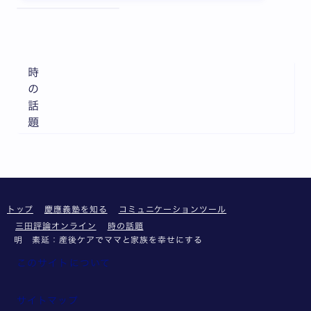
全3枚中1枚目を表示中
時
の
話
題
トップ
慶應義塾を知る
コミュニケーションツール
三田評論オンライン
時の話題
明 素延：産後ケアでママと家族を幸せにする
このサイトについて
サイトマップ