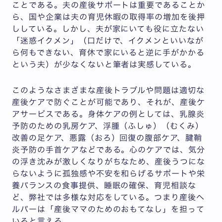
ことである。夫の産後サポートは重要であることか
ら、国や企業は夫の育児休暇の取得率の増加を後押
ししている。しかし、夫が家にいても役に立たない
「迷惑イクメン」（口だけで、イクメンといいなが
ら何もできない、育休で家にいると逆に手がかかる
という夫）が少なくないと筆者は実感している。
このようなさまざまな産後トラブルや問題は適切な
産後ケアで防ぐことが可能であり、それが、産後ケ
アサービスである。身体ケアの例としては、乳腺炎
予防のための乳房ケア、浮腫（ふしゅ）（むくみ）
改善の足ケア、悪露（おろ）回復の腹部ケア、腱鞘
炎予防の手首ケアなどである。心のケアでは、気分
の浮き沈みが激しくなりがちなため、産後うつにな
らないように孤独感や不安を和らげるサポートや栄
養バランスの食事提供、睡眠の確保、育児相談な
ど、弊社では多様な対応をしている。つまり産後ヘ
ルパーは「産後ママのためのおもてなし」を担って
いると言える。