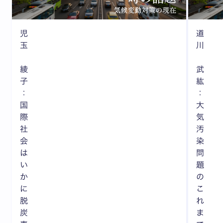
児
道
玉
川
綾
武
子
紘
：
：
国
大
際
気
社
汚
会
染
は
問
い
題
か
の
に
こ
脱
れ
炭
ま