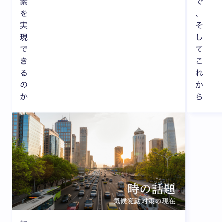
素
で
を
、
実
そ
現
し
で
て
き
こ
る
れ
の
か
か
ら