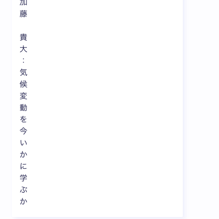
加
藤
貴
大
：
気
候
変
動
を
今
い
か
に
学
ぶ
か