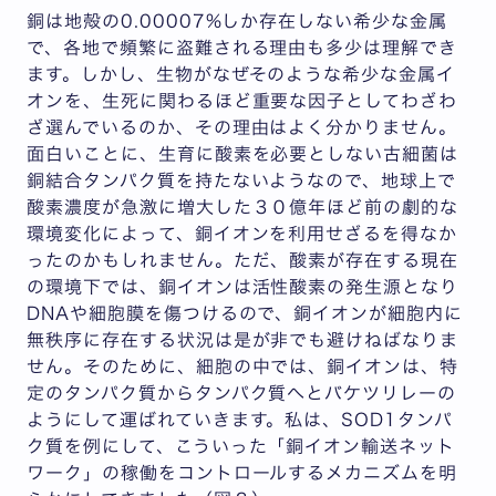
銅は地殻の0.00007%しか存在しない希少な金属
で、各地で頻繁に盗難される理由も多少は理解でき
ます。しかし、生物がなぜそのような希少な金属イ
オンを、生死に関わるほど重要な因子としてわざわ
ざ選んでいるのか、その理由はよく分かりません。
面白いことに、生育に酸素を必要としない古細菌は
銅結合タンパク質を持たないようなので、地球上で
酸素濃度が急激に増大した３０億年ほど前の劇的な
環境変化によって、銅イオンを利用せざるを得なか
ったのかもしれません。ただ、酸素が存在する現在
の環境下では、銅イオンは活性酸素の発生源となり
DNAや細胞膜を傷つけるので、銅イオンが細胞内に
無秩序に存在する状況は是が非でも避けねばなりま
せん。そのために、細胞の中では、銅イオンは、特
定のタンパク質からタンパク質へとバケツリレーの
ようにして運ばれていきます。私は、SOD1タンパ
ク質を例にして、こういった「銅イオン輸送ネット
ワーク」の稼働をコントロールするメカニズムを明