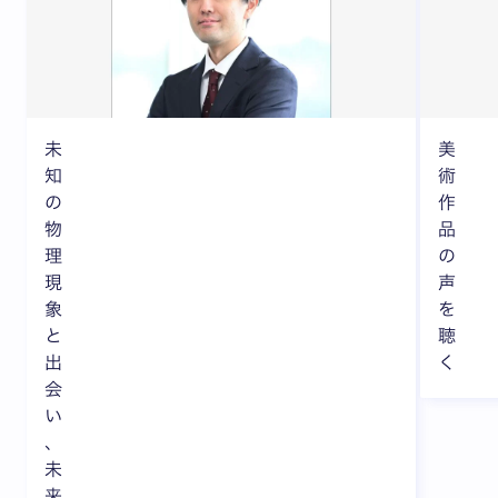
未
美
知
術
の
作
物
品
理
の
現
声
象
を
と
聴
出
く
会
い
、
未
来