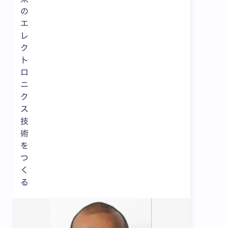
の
エ
レ
ク
ト
ロ
ニ
ク
ス
技
術
を
つ
く
る