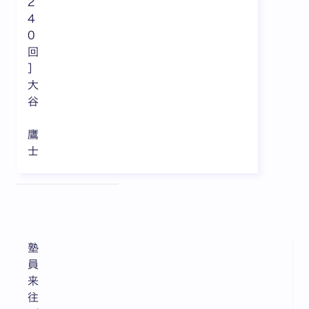
2
4
0
回
］
大
谷
鷹
士
全3枚中1枚目を表示中
塾
員
来
往