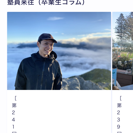
塾員来往（卒業生コラム）
［
［
第
第
2
2
4
3
1
9