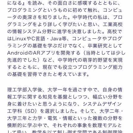
になる』を読み、その面白さに感嘆するとともに、
プログラミングというものに初めて触れ、コンピュ
ータの奥深さを知りました。中学時代の私は、プロ
グラミングをより詳しく学びたいと思い、工業高校
の情報システム分野に進学を決意しました。高校で
はLinuxやC言語・Java等、コンピュータやプログ
ラミングの基礎を学ぶだけでなく、卒業研究として
AndroidのARアプリを開発する（当時としては少し
先進的でした）など、中学時代の萌芽的野望を実現
するとともに、現在でも役立つプログラミング能力
の基礎を習得できたと考えています。
理工学部入学後、大学一年を過ごす中で、自身の情
報工学に関する知見を基盤としつつ、幅広い分野を
身に着けたいと思うようになり、システムデザイン
工学科（SD）を選択しました。そして、大学二年・
大学三年と力学・電気・情報といった複数の分野を
横断的に学ぶ中で、それぞれの事象を数理モデルと
して扱い、数学を以て制し御す学問である制御理論