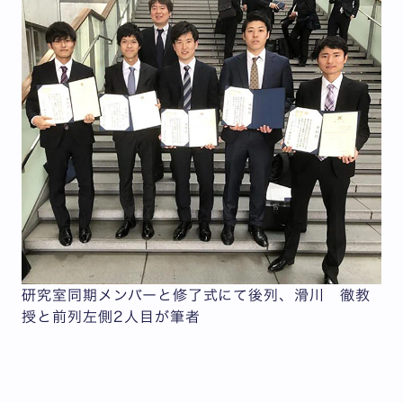
研究室同期メンバーと修了式にて後列、滑川 徹教
授と前列左側2人目が筆者