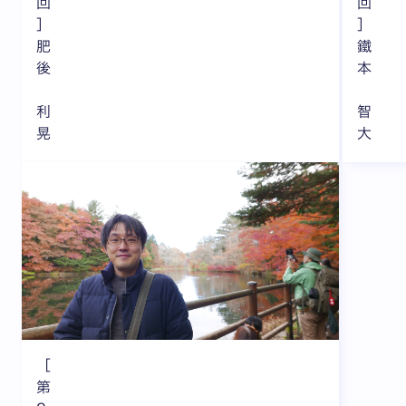
回
回
］
］
肥
鐵
後
本
利
智
晃
大
［
第