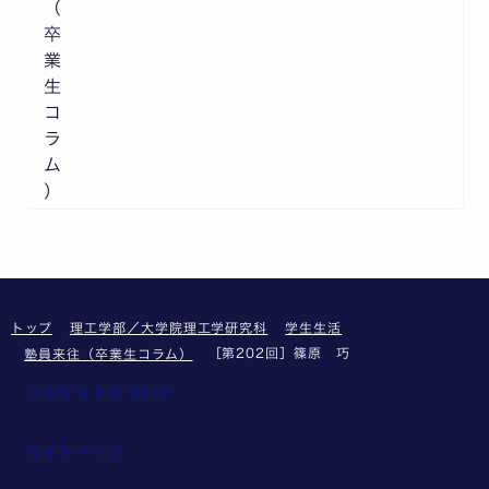
（
卒
業
生
コ
ラ
ム
）
トップ
理工学部／大学院理工学研究科
学生生活
［第202回］篠原 巧
塾員来往（卒業生コラム）
このサイトについて
サイトマップ