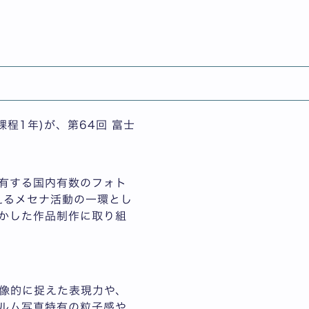
English
「金賞」を受賞
程1年)が、第64回 富士
有する国内有数のフォト
えるメセナ活動の一環とし
かした作品制作に取り組
像的に捉えた表現力や、
ルム写真特有の粒子感や