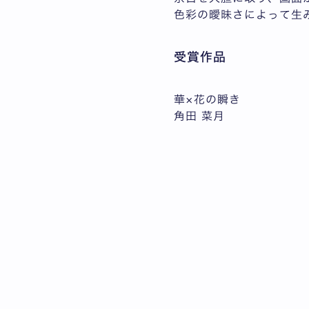
色彩の曖昧さによって生
受賞作品
華×花の瞬き
角田 菜月