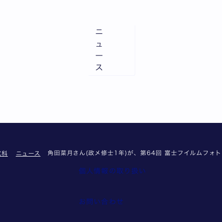
ニ
ュ
ー
ス
角田菜月さん(政メ修士1年)が、第64回 富士フイルムフ
究科
ニュース
個人情報の取り扱い
報
お問い合わせ