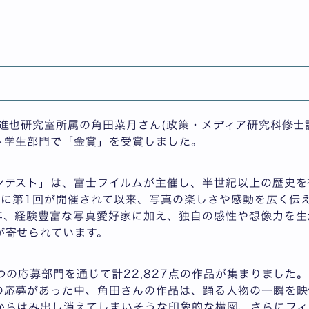
年)が、第64回 富士フイルムフォトコンテスト学生部門で
部/政策・メディア研究科
進也研究室所属の角田菜月さん(政策・メディア研究科修士課
ト学生部門で「金賞」を受賞しました。
ンテスト」は、富士フイルムが主催し、半世紀以上の歴史を
0年に第1回が開催されて以来、写真の楽しさや感動を広く伝
年、経験豊富な写真愛好家に加え、独自の感性や想像力を生
が寄せられています。
つの応募部門を通じて計22,827点の作品が集まりました。
の応募があった中、角田さんの作品は、踊る人物の一瞬を映
からはみ出し消えてしまいそうな印象的な構図、さらにフィ