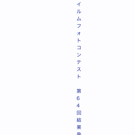
イ
ル
ム
フ
ォ
ト
コ
ン
テ
ス
ト
第
6
4
回
結
果
発