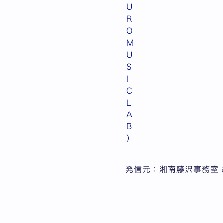
U
R
O
M
U
S
I
C
L
A
B
）
発信元：湘南藤沢事務室 