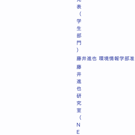
表
（
学
生
部
門
）
藤井進也 環境情報学部准
藤
井
進
也
研
究
室
（
N
E