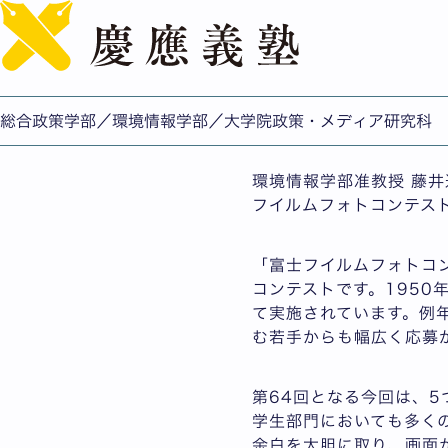
角田菜月さん(政メ修士1
公開日：2026.05.29
総合政策学部/環境情報学
総合政策学部／環境情報学部／大学院政策・メディア研究科
環境情報学部准教授 藤井
フイルムフォトコンテス
「富士フイルムフォトコ
コンテストです。195
て実施されています。例
む若手からも幅広く応募
第64回となる今回は、5
学生部門においても多く
余白を大胆に取り、画面