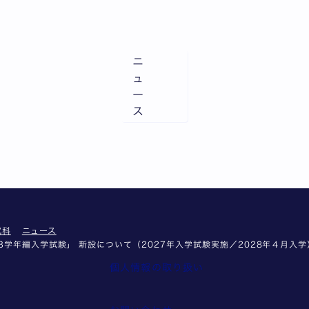
ニ
ュ
ー
ス
究科
ニュース
学年編入学試験」 新設について（2027年入学試験実施／2028年４月入学
個人情報の取り扱い