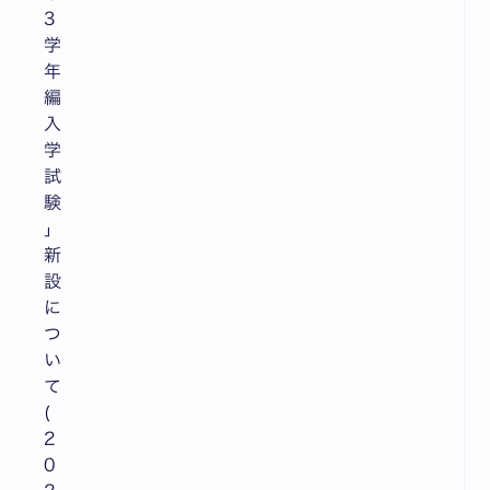
3
学
年
編
入
学
試
験
」
新
設
に
つ
い
て
(
2
0