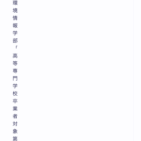
環
境
情
報
学
部
「
高
等
専
門
学
校
卒
業
者
対
象
第