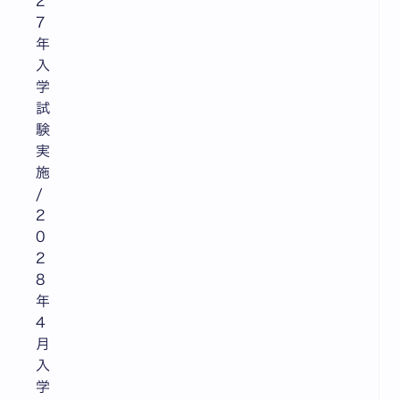
2
7
年
入
学
試
験
実
施
/
2
0
2
8
年
4
月
入
学