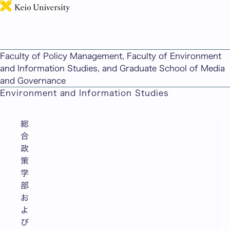
日本語
(Japanese Only) 総合政策学部および環境情報学部 「高
等専門学校卒業者対象 第3学年編入学試験」 新設について
Faculty of Policy Management, Faculty of Environment
（2027年入学試験実施／2028年４月入学）
and Information Studies, and Graduate School of Media
Published: May 15, 2026
and Governance
Faculty of Policy Management/Faculty of
Environment and Information Studies
総
合
政
策
学
部
お
よ
び