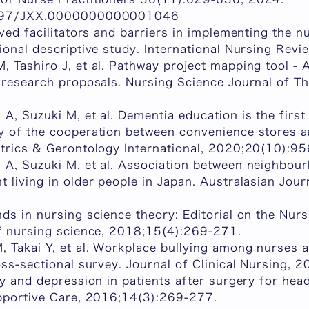
.1097/JXX.0000000000001046
ived facilitators and barriers in implementing the nu
ional descriptive study. International Nursing Revi
 Tashiro J, et al. Pathway project mapping tool - 
g research proposals. Nursing Science Journal of T
A, Suzuki M, et al. Dementia education is the first
y of the cooperation between convenience stores 
atrics & Gerontology International, 2020;20(10):9
 A, Suzuki M, et al. Association between neighbo
 living in older people in Japan. Australasian Jour
ds in nursing science theory: Editorial on the Nur
of nursing science, 2018;15(4):269-271.
 Takai Y, et al. Workplace bullying among nurses a
ross-sectional survey. Journal of Clinical Nursing,
ty and depression in patients after surgery for hea
upportive Care, 2016;14(3):269-277.