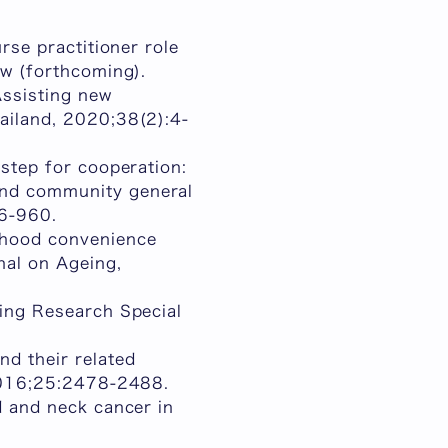
rse practitioner role
ew (forthcoming).
Assisting new
hailand, 2020;38(2):4-
 step for cooperation:
and community general
56-960.
urhood convenience
nal on Ageing,
sing Research Special
nd their related
 2016;25:2478-2488.
d and neck cancer in