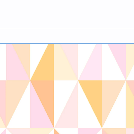
の開発、実装研究・EBPの実現 高度実践看護（NP, CN