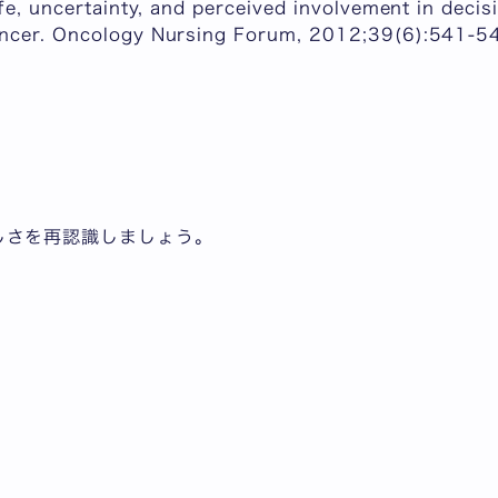
ife, uncertainty, and perceived involvement in decis
ancer. Oncology Nursing Forum, 2012;39(6):541-5
しさを再認識しましょう。