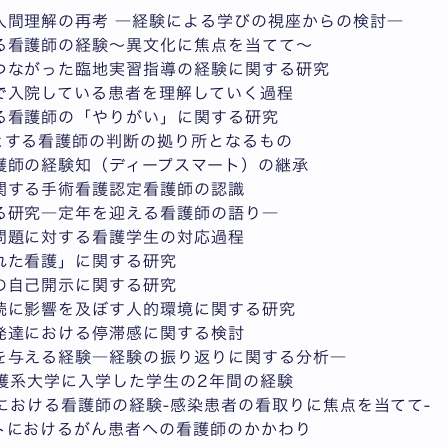
人間理解の再考 ―経験による学びの視座からの検討―
る看護師の経験～異文化に焦点を当てて～
つながった臨地実習指導の経験に関する研究
で入院している患者を理解していく過程
る看護師の「やりがい」に関する研究
とする看護師の判断の拠り所となるもの
護師の経験知（ディープスマート）の継承
関する手術看護認定看護師の認識
る研究―定年を迎える看護師の語り―
問題に対する看護学生の対応過程
れた看護」に関する研究
の自己開示に関する研究
続に影響を及ぼす人的環境に関する研究
発達における停滞感に関する検討
を与える経験―経験の振り返りに関する分析―
に看護系大学に入学した学生の2年間の経験
ックにおける看護師の経験-感染患者の看取りに焦点を当てて-
トにおけるがん患者への看護師のかかわり