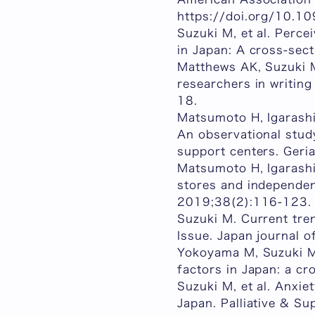
https://doi.org/10
Suzuki M, et al. Perce
in Japan: A cross-sect
Matthews AK, Suzuki M,
researchers in writin
18.
Matsumoto H, Igarashi 
An observational stud
support centers. Geri
Matsumoto H, Igarashi
stores and independent
2019;38(2):116-123.
Suzuki M. Current tren
Issue. Japan journal 
Yokoyama M, Suzuki M,
factors in Japan: a c
Suzuki M, et al. Anxie
Japan. Palliative & S