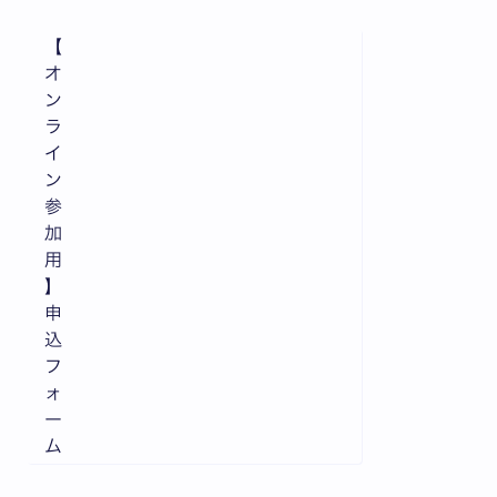
【
オ
ン
ラ
イ
ン
参
加
用
】
申
込
フ
ォ
ー
ム