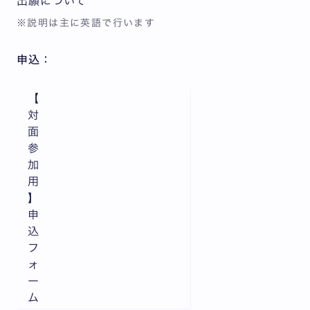
出願について
※説明は主に英語で行います
申込：
【
対
面
参
加
用
】
申
込
フ
ォ
ー
ム